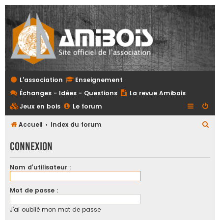
L'association
Enseignement
Échanges - Idées - Questions
La revue Amibois
Jeux en bois
Le forum
R
Accueil
Index du forum
e
Connexion
c
h
Nom d’utilisateur :
e
r
Mot de passe :
c
J’ai oublié mon mot de passe
h