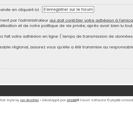
S'enregistrer sur le forum
nde en cliquant ici :
ent par l’administrateur
qui doit contrôler votre adhésion à l’amica
ilisation et de notre politique de vie privée, après avoir bien lu to
z fait votre adhésion en ligne ( temps de transmission de données 
able régional, assurez vous qu’elle a été transmise au responsable
Flat Style by
Ian Bradley
• Développé par
phpBB
® Forum Software © phpBB Limite