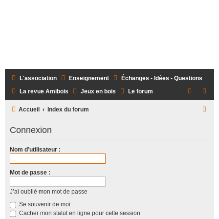
L'association
Enseignement
Échanges - Idées - Questions
La revue Amibois
Jeux en bois
Le forum
R
Accueil
Index du forum
e
Connexion
c
h
Nom d’utilisateur :
e
r
Mot de passe :
c
J’ai oublié mon mot de passe
h
Se souvenir de moi
e
Cacher mon statut en ligne pour cette session