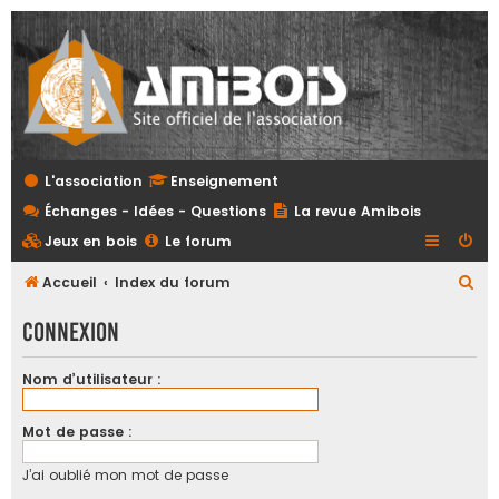
L'association
Enseignement
Échanges - Idées - Questions
La revue Amibois
Jeux en bois
Le forum
R
Accueil
Index du forum
e
Connexion
c
h
Nom d’utilisateur :
e
r
Mot de passe :
c
J’ai oublié mon mot de passe
h