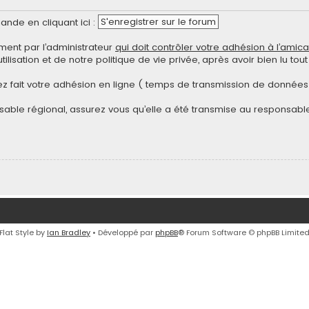
S'enregistrer sur le forum
nde en cliquant ici :
ent par l’administrateur
qui doit contrôler votre adhésion à l’amica
ilisation et de notre politique de vie privée, après avoir bien lu to
z fait votre adhésion en ligne ( temps de transmission de données 
able régional, assurez vous qu’elle a été transmise au responsable
Flat Style by
Ian Bradley
• Développé par
phpBB
® Forum Software © phpBB Limite