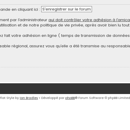
S'enregistrer sur le forum
nde en cliquant ici :
ent par l’administrateur
qui doit contrôler votre adhésion à l’amica
ilisation et de notre politique de vie privée, après avoir bien lu to
z fait votre adhésion en ligne ( temps de transmission de données 
able régional, assurez vous qu’elle a été transmise au responsable
Flat Style by
Ian Bradley
• Développé par
phpBB
® Forum Software © phpBB Limite