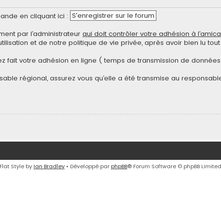
S'enregistrer sur le forum
nde en cliquant ici :
ent par l’administrateur
qui doit contrôler votre adhésion à l’amica
ilisation et de notre politique de vie privée, après avoir bien lu to
z fait votre adhésion en ligne ( temps de transmission de données 
able régional, assurez vous qu’elle a été transmise au responsable
Flat Style by
Ian Bradley
• Développé par
phpBB
® Forum Software © phpBB Limite