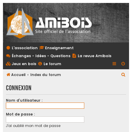
L'association
Enseignement
Échanges - Idées - Questions
La revue Amibois
Jeux en bois
Le forum
R
Accueil
Index du forum
e
Connexion
c
h
Nom d’utilisateur :
e
r
Mot de passe :
c
J’ai oublié mon mot de passe
h