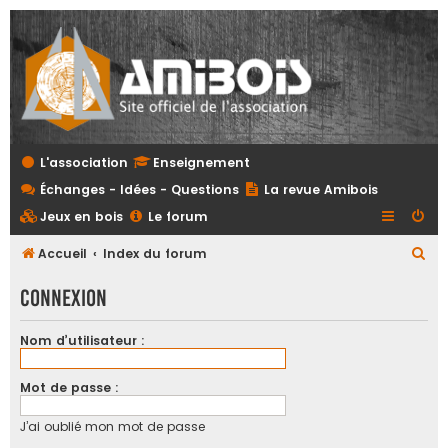
L'association
Enseignement
Échanges - Idées - Questions
La revue Amibois
Jeux en bois
Le forum
R
Accueil
Index du forum
e
Connexion
c
h
Nom d’utilisateur :
e
r
Mot de passe :
c
J’ai oublié mon mot de passe
h