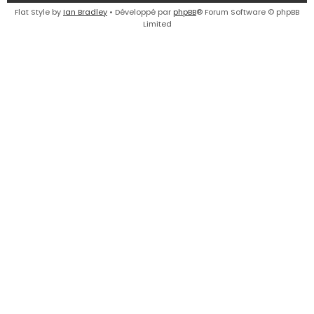
e
Flat Style by
Ian Bradley
• Développé par
phpBB
® Forum Software © phpBB
Limited
r