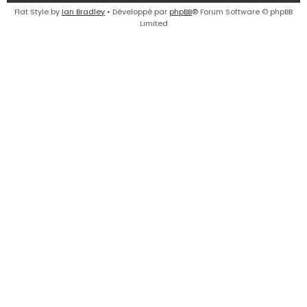
e
Flat Style by
Ian Bradley
• Développé par
phpBB
® Forum Software © phpBB
Limited
r