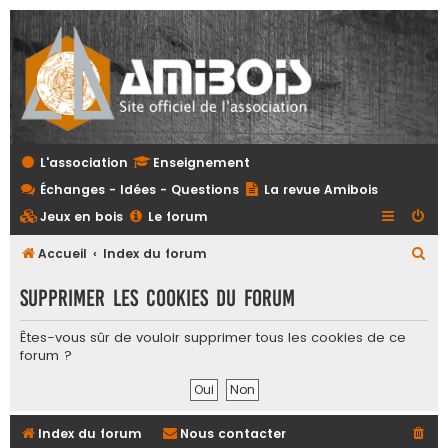
L'association
Enseignement
Échanges - Idées - Questions
La revue Amibois
Jeux en bois
Le forum
R
Accueil
Index du forum
e
Supprimer les cookies du forum
c
h
Êtes-vous sûr de vouloir supprimer tous les cookies de ce
forum ?
e
r
c
Index du forum
Nous contacter
h