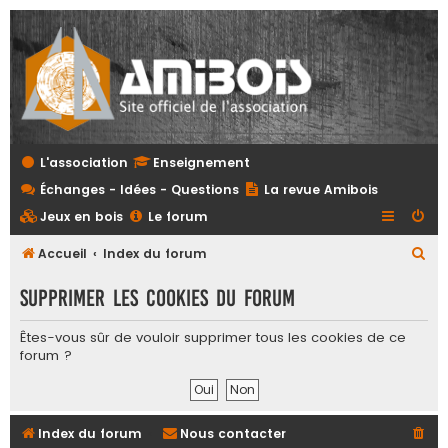
L'association
Enseignement
Échanges - Idées - Questions
La revue Amibois
Jeux en bois
Le forum
R
Accueil
Index du forum
e
Supprimer les cookies du forum
c
h
Êtes-vous sûr de vouloir supprimer tous les cookies de ce
forum ?
e
r
c
Index du forum
Nous contacter
h