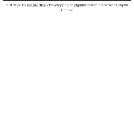
e
Flat Style by
Ian Bradley
• Développé par
phpBB
® Forum Software © phpBB
Limited
r