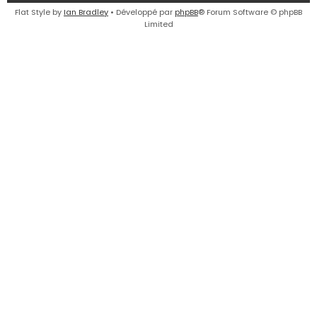
e
Flat Style by
Ian Bradley
• Développé par
phpBB
® Forum Software © phpBB
Limited
r