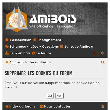
L'association
Enseignement
Échanges - Idées - Questions
La revue Amibois
Jeux en bois
Le forum
R
Accueil
Index du forum
e
Supprimer les cookies du forum
c
h
Êtes-vous sûr de vouloir supprimer tous les cookies de ce
forum ?
e
r
c
Index du forum
Nous contacter
h