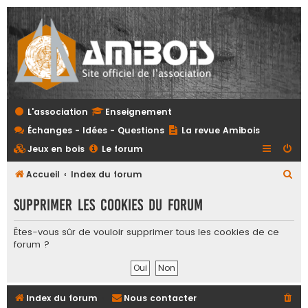
L'association
Enseignement
Échanges - Idées - Questions
La revue Amibois
Jeux en bois
Le forum
R
Accueil
Index du forum
e
Supprimer les cookies du forum
c
h
Êtes-vous sûr de vouloir supprimer tous les cookies de ce
forum ?
e
r
c
Index du forum
Nous contacter
h