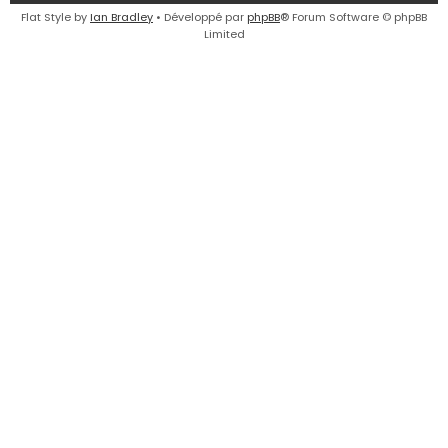
e
Flat Style by
Ian Bradley
• Développé par
phpBB
® Forum Software © phpBB
Limited
r