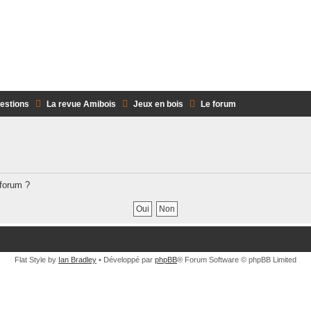
AMIBOIS Envoyez vos articles à la 
uestions
La revue Amibois
Jeux en bois
Le forum
 forum ?
Flat Style by
Ian Bradley
• Développé par
phpBB
® Forum Software © phpBB Limited