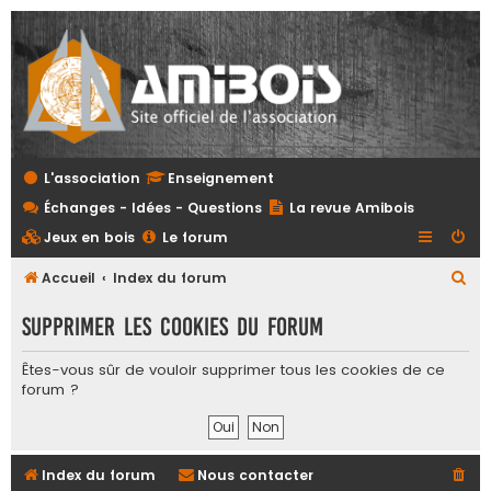
L'association
Enseignement
Échanges - Idées - Questions
La revue Amibois
Jeux en bois
Le forum
R
Accueil
Index du forum
e
Supprimer les cookies du forum
c
h
Êtes-vous sûr de vouloir supprimer tous les cookies de ce
forum ?
e
r
c
Index du forum
Nous contacter
h