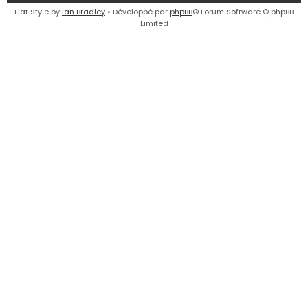
e
Flat Style by
Ian Bradley
• Développé par
phpBB
® Forum Software © phpBB
Limited
r