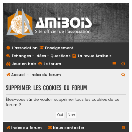
L'association
Enseignement
Échanges - Idées - Questions
La revue Amibois
Jeux en bois
Le forum
R
Accueil
Index du forum
e
Supprimer les cookies du forum
c
h
Êtes-vous sûr de vouloir supprimer tous les cookies de ce
forum ?
e
r
c
Index du forum
Nous contacter
h