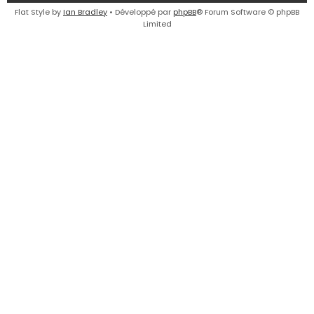
e
Flat Style by
Ian Bradley
• Développé par
phpBB
® Forum Software © phpBB
Limited
r