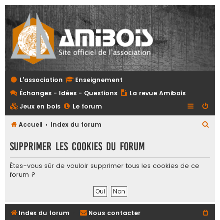
L'association
Enseignement
Échanges - Idées - Questions
La revue Amibois
Jeux en bois
Le forum
R
Accueil
Index du forum
e
Supprimer les cookies du forum
c
h
Êtes-vous sûr de vouloir supprimer tous les cookies de ce
forum ?
e
r
c
Index du forum
Nous contacter
h