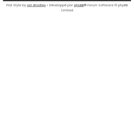
e
Flat Style by
Ian Bradley
• Développé par
phpBB
® Forum Software © phpBB
Limited
r