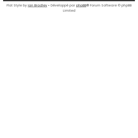
e
Flat Style by
Ian Bradley
• Développé par
phpBB
® Forum Software © phpBB
Limited
r