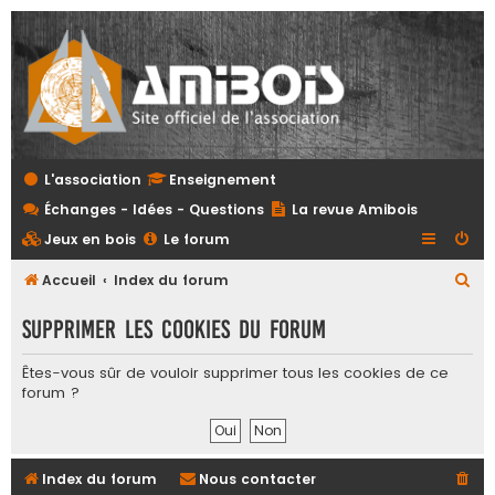
L'association
Enseignement
Échanges - Idées - Questions
La revue Amibois
Jeux en bois
Le forum
R
Accueil
Index du forum
e
Supprimer les cookies du forum
c
h
Êtes-vous sûr de vouloir supprimer tous les cookies de ce
forum ?
e
r
c
Index du forum
Nous contacter
h