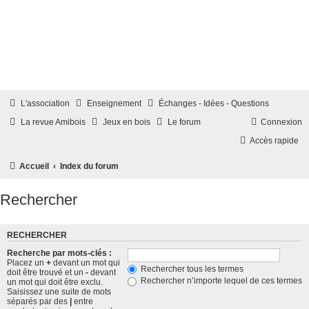
L'association
Enseignement
Échanges - Idées - Questions
La revue Amibois
Jeux en bois
Le forum
Connexion
Accès rapide
Accueil
Index du forum
Rechercher
RECHERCHER
Recherche par mots-clés :
Placez un
+
devant un mot qui
Rechercher tous les termes
doit être trouvé et un
-
devant
Rechercher n’importe lequel de ces termes
un mot qui doit être exclu.
Saisissez une suite de mots
séparés par des
|
entre