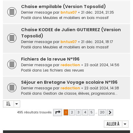
Chaise empilable (Version Topsolid)
Dernier message par
bntux07
«
21 déc. 2024, 21:35
Posté dans
Meubles et mobiliers en bois massif
Chaise KODEE de Julien GUTIERREZ (Version
Topsolid)
Dernier message par
bntux07
«
21 déc. 2024, 18:17
Posté dans
Meubles et mobiliers en bois massif
Fichiers de la revue N°196
Dernier message par
redaction
«
23 août 2024, 14:56
Posté dans
Les fichiers des revues
Séjour en Bretagne Voyage scolaire N°196
Dernier message par
redaction
«
23 août 2024, 14:38
Posté dans
Gestion de classe, élèves, progressions...
Page
1
sur
20
495 résultats trouvés
1
2
3
4
5
…
20
Suivante
Aller à