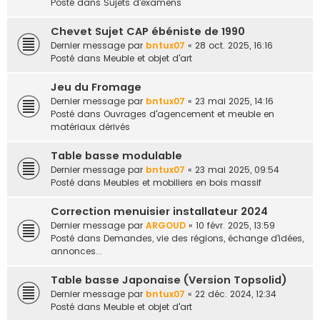
Posté dans
Sujets d'examens
Chevet Sujet CAP ébéniste de 1990
Dernier message par
bntux07
«
28 oct. 2025, 16:16
Posté dans
Meuble et objet d'art
Jeu du Fromage
Dernier message par
bntux07
«
23 mai 2025, 14:16
Posté dans
Ouvrages d'agencement et meuble en
matériaux dérivés
Table basse modulable
Dernier message par
bntux07
«
23 mai 2025, 09:54
Posté dans
Meubles et mobiliers en bois massif
Correction menuisier installateur 2024
Dernier message par
ARGOUD
«
10 févr. 2025, 13:59
Posté dans
Demandes, vie des régions, échange d'idées,
annonces...
Table basse Japonaise (Version Topsolid)
Dernier message par
bntux07
«
22 déc. 2024, 12:34
Posté dans
Meuble et objet d'art