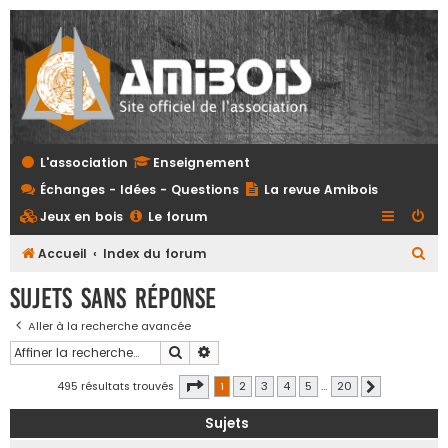
L'association
Enseignement
Échanges - Idées - Questions
La revue Amibois
Jeux en bois
Le forum
R
Accueil
Index du forum
e
Sujets sans réponse
c
Aller à la recherche avancée
h
Rechercher
Recherche avancée
e
r
Page
1
sur
20
495 résultats trouvés
1
2
3
4
5
…
20
Suivante
c
Sujets
h