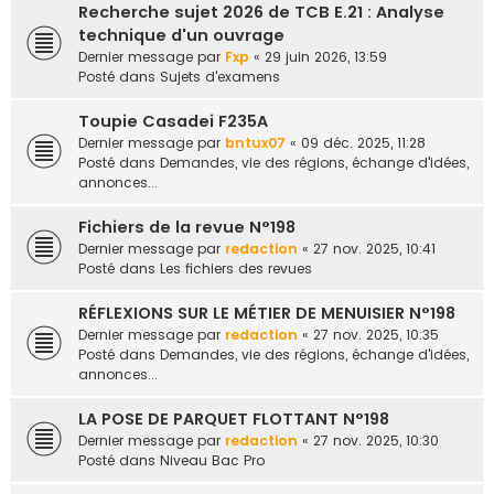
Recherche sujet 2026 de TCB E.21 : Analyse
e
technique d'un ouvrage
r
Dernier message par
Fxp
«
29 juin 2026, 13:59
Posté dans
Sujets d'examens
Toupie Casadei F235A
Dernier message par
bntux07
«
09 déc. 2025, 11:28
Posté dans
Demandes, vie des régions, échange d'idées,
annonces...
Fichiers de la revue N°198
Dernier message par
redaction
«
27 nov. 2025, 10:41
Posté dans
Les fichiers des revues
RÉFLEXIONS SUR LE MÉTIER DE MENUISIER N°198
Dernier message par
redaction
«
27 nov. 2025, 10:35
Posté dans
Demandes, vie des régions, échange d'idées,
annonces...
LA POSE DE PARQUET FLOTTANT N°198
Dernier message par
redaction
«
27 nov. 2025, 10:30
Posté dans
Niveau Bac Pro