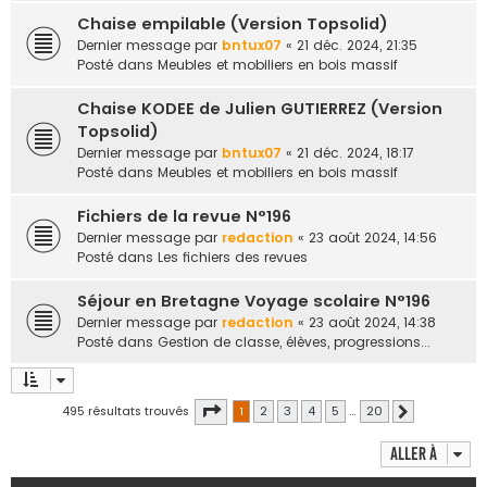
Chaise empilable (Version Topsolid)
Dernier message par
bntux07
«
21 déc. 2024, 21:35
Posté dans
Meubles et mobiliers en bois massif
Chaise KODEE de Julien GUTIERREZ (Version
Topsolid)
Dernier message par
bntux07
«
21 déc. 2024, 18:17
Posté dans
Meubles et mobiliers en bois massif
Fichiers de la revue N°196
Dernier message par
redaction
«
23 août 2024, 14:56
Posté dans
Les fichiers des revues
Séjour en Bretagne Voyage scolaire N°196
Dernier message par
redaction
«
23 août 2024, 14:38
Posté dans
Gestion de classe, élèves, progressions...
Page
1
sur
20
495 résultats trouvés
1
2
3
4
5
…
20
Suivante
Aller à