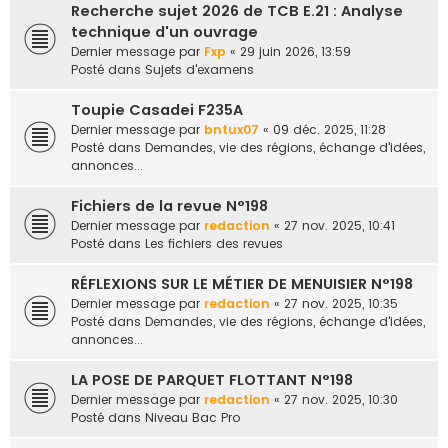
Recherche sujet 2026 de TCB E.21 : Analyse
e
technique d'un ouvrage
r
Dernier message par
Fxp
«
29 juin 2026, 13:59
Posté dans
Sujets d'examens
Toupie Casadei F235A
Dernier message par
bntux07
«
09 déc. 2025, 11:28
Posté dans
Demandes, vie des régions, échange d'idées,
annonces...
Fichiers de la revue N°198
Dernier message par
redaction
«
27 nov. 2025, 10:41
Posté dans
Les fichiers des revues
RÉFLEXIONS SUR LE MÉTIER DE MENUISIER N°198
Dernier message par
redaction
«
27 nov. 2025, 10:35
Posté dans
Demandes, vie des régions, échange d'idées,
annonces...
LA POSE DE PARQUET FLOTTANT N°198
Dernier message par
redaction
«
27 nov. 2025, 10:30
Posté dans
Niveau Bac Pro