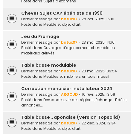
Posté dans
Sujets d'examens
Chevet Sujet CAP ébéniste de 1990
Dernier message par
bntux07
«
28 oct. 2025, 16:16
Posté dans
Meuble et objet d'art
Jeu du Fromage
Dernier message par
bntux07
«
23 mai 2025, 14:16
Posté dans
Ouvrages d'agencement et meuble en
matériaux dérivés
Table basse modulable
Dernier message par
bntux07
«
23 mai 2025, 09:54
Posté dans
Meubles et mobiliers en bois massif
Correction menuisier installateur 2024
Dernier message par
ARGOUD
«
10 févr. 2025, 13:59
Posté dans
Demandes, vie des régions, échange d'idées,
annonces...
Table basse Japonaise (Version Topsolid)
Dernier message par
bntux07
«
22 déc. 2024, 12:34
Posté dans
Meuble et objet d'art