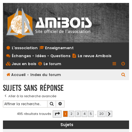
L'association
Enseignement
Échanges - Idées - Questions
La revue Amibois
Jeux en bois
Le forum
R
Accueil
Index du forum
e
Sujets sans réponse
c
Aller à la recherche avancée
h
Rechercher
Recherche avancée
e
r
Page
1
sur
20
495 résultats trouvés
1
2
3
4
5
…
20
Suivante
c
Sujets
h