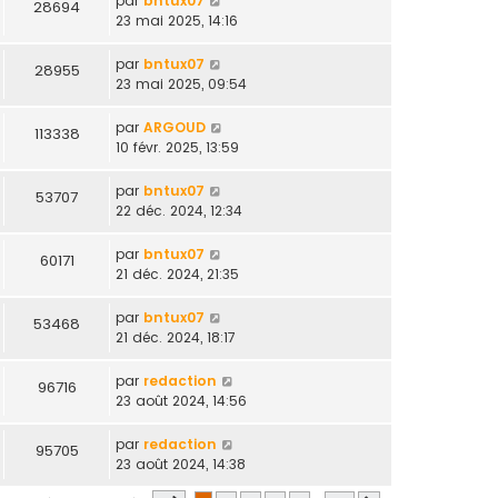
par
bntux07
28694
23 mai 2025, 14:16
par
bntux07
28955
23 mai 2025, 09:54
par
ARGOUD
113338
10 févr. 2025, 13:59
par
bntux07
53707
22 déc. 2024, 12:34
par
bntux07
60171
21 déc. 2024, 21:35
par
bntux07
53468
21 déc. 2024, 18:17
par
redaction
96716
23 août 2024, 14:56
par
redaction
95705
23 août 2024, 14:38