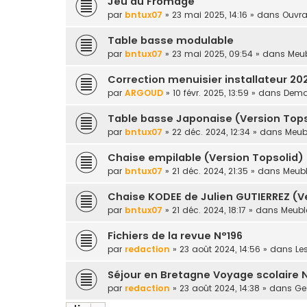
Jeu du Fromage
par
bntux07
» 23 mai 2025, 14:16 » dans
Ouvra
Table basse modulable
par
bntux07
» 23 mai 2025, 09:54 » dans
Meub
Correction menuisier installateur 20
par
ARGOUD
» 10 févr. 2025, 13:59 » dans
Deman
Table basse Japonaise (Version Tops
par
bntux07
» 22 déc. 2024, 12:34 » dans
Meubl
Chaise empilable (Version Topsolid)
par
bntux07
» 21 déc. 2024, 21:35 » dans
Meubl
Chaise KODEE de Julien GUTIERREZ (V
par
bntux07
» 21 déc. 2024, 18:17 » dans
Meuble
Fichiers de la revue N°196
par
redaction
» 23 août 2024, 14:56 » dans
Le
Séjour en Bretagne Voyage scolaire 
par
redaction
» 23 août 2024, 14:38 » dans
Ges