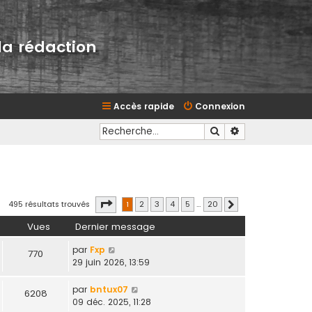
la rédaction
Accès rapide
Connexion
Rechercher
Recherche avan
Page
1
sur
20
495 résultats trouvés
1
2
3
4
5
…
20
Suivante
Vues
Dernier message
par
Fxp
770
29 juin 2026, 13:59
par
bntux07
6208
09 déc. 2025, 11:28