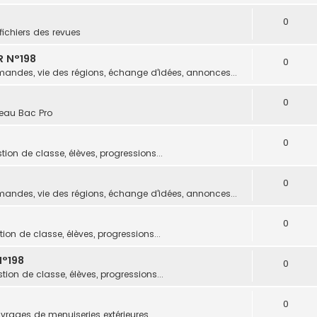
0
fichiers des revues
R N°198
0
andes, vie des régions, échange d'idées, annonces...
0
eau Bac Pro
0
tion de classe, élèves, progressions...
0
andes, vie des régions, échange d'idées, annonces...
0
ion de classe, élèves, progressions...
°198
0
tion de classe, élèves, progressions...
0
vrages de menuiseries extérieures