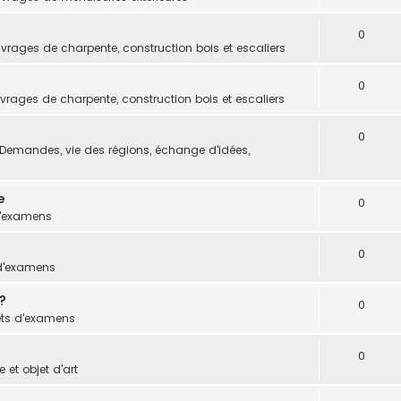
0
vrages de charpente, construction bois et escaliers
0
vrages de charpente, construction bois et escaliers
0
Demandes, vie des régions, échange d'idées,
e
0
d'examens
0
 d'examens
?
0
ets d'examens
0
 et objet d'art