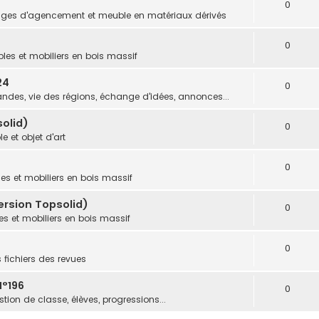
0
ges d'agencement et meuble en matériaux dérivés
0
les et mobiliers en bois massif
24
0
des, vie des régions, échange d'idées, annonces...
olid)
0
e et objet d'art
0
es et mobiliers en bois massif
ersion Topsolid)
0
s et mobiliers en bois massif
0
s fichiers des revues
N°196
0
tion de classe, élèves, progressions...