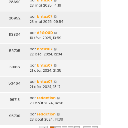
par
bntux07
28690
23 mai 2025, 14:16
par
bntux07
28952
23 mai 2025, 09:54
par
ARGOUD
113334
10 févr. 2025, 13:59
par
bntux07
53705
22 déc. 2024, 12:34
par
bntux07
60168
21 déc. 2024, 21:35
par
bntux07
53464
21 déc. 2024, 18:17
par
redaction
96713
23 août 2024, 14:56
par
redaction
95700
23 août 2024, 14:38