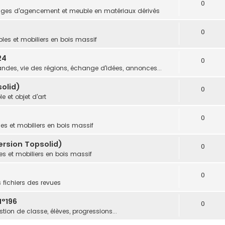
0
ges d'agencement et meuble en matériaux dérivés
0
les et mobiliers en bois massif
24
0
des, vie des régions, échange d'idées, annonces...
olid)
0
e et objet d'art
0
es et mobiliers en bois massif
ersion Topsolid)
0
s et mobiliers en bois massif
0
s fichiers des revues
N°196
0
tion de classe, élèves, progressions...