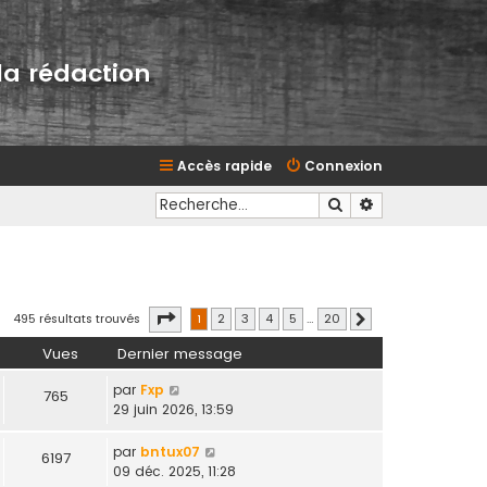
la rédaction
Accès rapide
Connexion
Rechercher
Recherche avan
Page
1
sur
20
495 résultats trouvés
1
2
3
4
5
…
20
Suivante
Vues
Dernier message
par
Fxp
765
29 juin 2026, 13:59
par
bntux07
6197
09 déc. 2025, 11:28