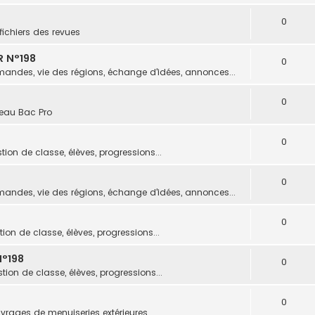
0
fichiers des revues
R N°198
0
andes, vie des régions, échange d'idées, annonces...
0
eau Bac Pro
0
tion de classe, élèves, progressions...
0
andes, vie des régions, échange d'idées, annonces...
0
ion de classe, élèves, progressions...
°198
0
tion de classe, élèves, progressions...
0
vrages de menuiseries extérieures