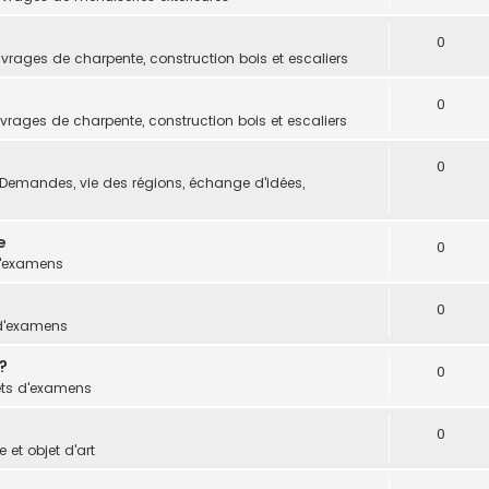
0
vrages de charpente, construction bois et escaliers
0
vrages de charpente, construction bois et escaliers
0
Demandes, vie des régions, échange d'idées,
e
0
d'examens
0
 d'examens
?
0
ets d'examens
0
 et objet d'art