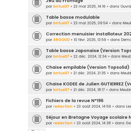
Jeu du Fromage
par
bntux07
» 23 mai 2025, 14:16 » dans
Ouvra
Table basse modulable
par
bntux07
» 23 mai 2025, 09:54 » dans
Meub
Correction menuisier installateur 20
par
ARGOUD
» 10 févr. 2025, 13:59 » dans
Deman
Table basse Japonaise (Version Tops
par
bntux07
» 22 déc. 2024, 12:34 » dans
Meubl
Chaise empilable (Version Topsolid)
par
bntux07
» 21 déc. 2024, 21:35 » dans
Meubl
Chaise KODEE de Julien GUTIERREZ (V
par
bntux07
» 21 déc. 2024, 18:17 » dans
Meuble
Fichiers de la revue N°196
par
redaction
» 23 août 2024, 14:56 » dans
Le
Séjour en Bretagne Voyage scolaire 
par
redaction
» 23 août 2024, 14:38 » dans
Ges