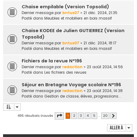
Chaise empilable (Version Topsolid)
Dernier message par
bntux07
«
21 déc. 2024, 21:35
Posté dans
Meubles et mobiliers en bois massif
Chaise KODEE de Julien GUTIERREZ (Version
Topsolid)
Dernier message par
bntux07
«
21 déc. 2024, 18:17
Posté dans
Meubles et mobiliers en bois massif
Fichiers de la revue N°196
Dernier message par
redaction
«
23 août 2024, 14:56
Posté dans
Les fichiers des revues
Séjour en Bretagne Voyage scolaire N°196
Dernier message par
redaction
«
23 août 2024, 14:38
Posté dans
Gestion de classe, élèves, progressions...
Page
1
sur
20
495 résultats trouvés
1
2
3
4
5
…
20
Suivante
Aller à