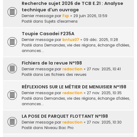
Recherche sujet 2026 de TCB E.21 : Analyse
e
technique d'un ouvrage
r
Dernier message par
Fxp
«
29 juin 2026, 13:59
Posté dans
Sujets d'examens
Toupie Casadei F235A
Dernier message par
bntux07
«
09 déc. 2025, 11:28
Posté dans
Demandes, vie des régions, échange d'idées,
annonces...
Fichiers de la revue N°198
Dernier message par
redaction
«
27 nov. 2025, 10:41
Posté dans
Les fichiers des revues
RÉFLEXIONS SUR LE MÉTIER DE MENUISIER N°198
Dernier message par
redaction
«
27 nov. 2025, 10:35
Posté dans
Demandes, vie des régions, échange d'idées,
annonces...
LA POSE DE PARQUET FLOTTANT N°198
Dernier message par
redaction
«
27 nov. 2025, 10:30
Posté dans
Niveau Bac Pro