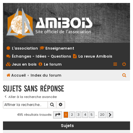
L'association
Enseignement
Échanges - Idées - Questions
La revue Amibois
Jeux en bois
Le forum
R
Accueil
Index du forum
e
Sujets sans réponse
c
Aller à la recherche avancée
h
Rechercher
Recherche avancée
e
r
Page
1
sur
20
495 résultats trouvés
1
2
3
4
5
…
20
Suivante
c
Sujets
h