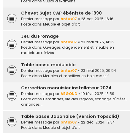
Posté dans
Sujets d'examens
Chevet Sujet CAP ébéniste de 1990
Dernier message par
bntux07
«
28 oct. 2025, 16:16
Posté dans
Meuble et objet d'art
Jeu du Fromage
Dernier message par
bntux07
«
23 mai 2025, 14:16
Posté dans
Ouvrages d'agencement et meuble en
matériaux dérivés
Table basse modulable
Dernier message par
bntux07
«
23 mai 2025, 09:54
Posté dans
Meubles et mobiliers en bois massif
Correction menuisier installateur 2024
Dernier message par
ARGOUD
«
10 févr. 2025, 13:59
Posté dans
Demandes, vie des régions, échange d'idées,
annonces...
Table basse Japonaise (Version Topsolid)
Dernier message par
bntux07
«
22 déc. 2024, 12:34
Posté dans
Meuble et objet d'art