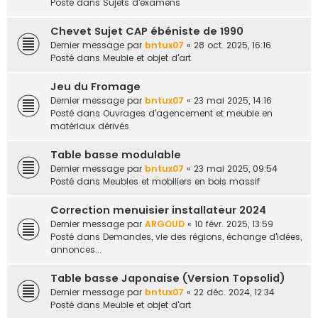
Posté dans
Sujets d'examens
Chevet Sujet CAP ébéniste de 1990
Dernier message par
bntux07
«
28 oct. 2025, 16:16
Posté dans
Meuble et objet d'art
Jeu du Fromage
Dernier message par
bntux07
«
23 mai 2025, 14:16
Posté dans
Ouvrages d'agencement et meuble en
matériaux dérivés
Table basse modulable
Dernier message par
bntux07
«
23 mai 2025, 09:54
Posté dans
Meubles et mobiliers en bois massif
Correction menuisier installateur 2024
Dernier message par
ARGOUD
«
10 févr. 2025, 13:59
Posté dans
Demandes, vie des régions, échange d'idées,
annonces...
Table basse Japonaise (Version Topsolid)
Dernier message par
bntux07
«
22 déc. 2024, 12:34
Posté dans
Meuble et objet d'art