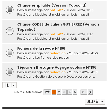
Chaise empilable (Version Topsolid)
Dernier message par
bntux07
«
21 déc. 2024, 21:35
Posté dans
Meubles et mobiliers en bois massif
Chaise KODEE de Julien GUTIERREZ (Version
Topsolid)
Dernier message par
bntux07
«
21 déc. 2024, 18:17
Posté dans
Meubles et mobiliers en bois massif
Fichiers de la revue N°196
Dernier message par
redaction
«
23 août 2024, 14:56
Posté dans
Les fichiers des revues
Séjour en Bretagne Voyage scolaire N°196
Dernier message par
redaction
«
23 août 2024, 14:38
Posté dans
Gestion de classe, élèves, progressions...
Page
1
sur
20
495 résultats trouvés
1
2
3
4
5
…
20
Suivante
Aller à