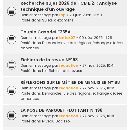
Recherche sujet 2026 de TCB E.21 : Analyse
e
technique d'un ouvrage
r
Dernier message par
Fxp
«
29 juin 2026, 13:59
Posté dans
Sujets d'examens
Toupie Casadei F235A
Dernier message par
bntux07
«
09 déc. 2025, 11:28
Posté dans
Demandes, vie des régions, échange d'idées,
annonces...
Fichiers de la revue N°198
Dernier message par
redaction
«
27 nov. 2025, 10:41
Posté dans
Les fichiers des revues
RÉFLEXIONS SUR LE MÉTIER DE MENUISIER N°198
Dernier message par
redaction
«
27 nov. 2025, 10:35
Posté dans
Demandes, vie des régions, échange d'idées,
annonces...
LA POSE DE PARQUET FLOTTANT N°198
Dernier message par
redaction
«
27 nov. 2025, 10:30
Posté dans
Niveau Bac Pro