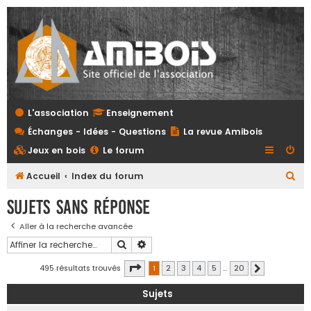
L'association
Enseignement
Échanges - Idées - Questions
La revue Amibois
Jeux en bois
Le forum
R
Accueil
Index du forum
e
Sujets sans réponse
c
Aller à la recherche avancée
h
Rechercher
Recherche avancée
e
r
Page
1
sur
20
495 résultats trouvés
1
2
3
4
5
…
20
Suivante
c
Sujets
h