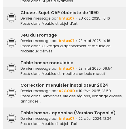
Posté dans
Sujets d'examens
Chevet Sujet CAP ébéniste de 1990
Dernier message par
bntux07
«
28 oct. 2025, 16:16
Posté dans
Meuble et objet d'art
Jeu du Fromage
Dernier message par
bntux07
«
23 mai 2025, 14:16
Posté dans
Ouvrages d'agencement et meuble en
matériaux dérivés
Table basse modulable
Dernier message par
bntux07
«
23 mai 2025, 09:54
Posté dans
Meubles et mobiliers en bois massif
Correction menuisier installateur 2024
Dernier message par
ARGOUD
«
10 févr. 2025, 13:59
Posté dans
Demandes, vie des régions, échange d'idées,
annonces...
Table basse Japonaise (Version Topsolid)
Dernier message par
bntux07
«
22 déc. 2024, 12:34
Posté dans
Meuble et objet d'art