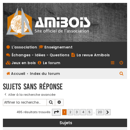
L'association
Enseignement
Échanges - Idées - Questions
La revue Amibois
Jeux en bois
Le forum
R
Accueil
Index du forum
e
Sujets sans réponse
c
Aller à la recherche avancée
h
Rechercher
Recherche avancée
e
r
Page
1
sur
20
495 résultats trouvés
1
2
3
4
5
…
20
Suivante
c
Sujets
h