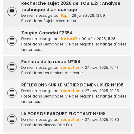
Recherche sujet 2026 de TCB E.21 : Analyse
e
technique d'un ouvrage
r
Dernier message par
Fxp
«
29 juin 2026, 13:59
Posté dans
Sujets d'examens
Toupie Casadei F235A
Dernier message par
bntux07
«
09 déc. 2025, 11:28
Posté dans
Demandes, vie des régions, échange d'idées,
annonces...
Fichiers de la revue N°198
Dernier message par
redaction
«
27 nov. 2025, 10:41
Posté dans
Les fichiers des revues
RÉFLEXIONS SUR LE MÉTIER DE MENUISIER N°198
Dernier message par
redaction
«
27 nov. 2025, 10:35
Posté dans
Demandes, vie des régions, échange d'idées,
annonces...
LA POSE DE PARQUET FLOTTANT N°198
Dernier message par
redaction
«
27 nov. 2025, 10:30
Posté dans
Niveau Bac Pro