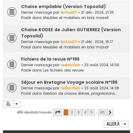
Chaise empilable (Version Topsolid)
Dernier message par
bntux07
«
21 déc. 2024, 21:35
Posté dans
Meubles et mobiliers en bois massif
Chaise KODEE de Julien GUTIERREZ (Version
Topsolid)
Dernier message par
bntux07
«
21 déc. 2024, 18:17
Posté dans
Meubles et mobiliers en bois massif
Fichiers de la revue N°196
Dernier message par
redaction
«
23 août 2024, 14:56
Posté dans
Les fichiers des revues
Séjour en Bretagne Voyage scolaire N°196
Dernier message par
redaction
«
23 août 2024, 14:38
Posté dans
Gestion de classe, élèves, progressions...
Page
1
sur
20
495 résultats trouvés
1
2
3
4
5
…
20
Suivante
Aller à