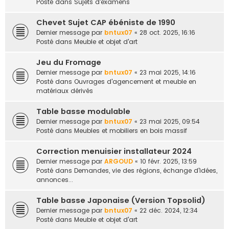
Posté dans
Sujets d'examens
Chevet Sujet CAP ébéniste de 1990
Dernier message par
bntux07
«
28 oct. 2025, 16:16
Posté dans
Meuble et objet d'art
Jeu du Fromage
Dernier message par
bntux07
«
23 mai 2025, 14:16
Posté dans
Ouvrages d'agencement et meuble en
matériaux dérivés
Table basse modulable
Dernier message par
bntux07
«
23 mai 2025, 09:54
Posté dans
Meubles et mobiliers en bois massif
Correction menuisier installateur 2024
Dernier message par
ARGOUD
«
10 févr. 2025, 13:59
Posté dans
Demandes, vie des régions, échange d'idées,
annonces...
Table basse Japonaise (Version Topsolid)
Dernier message par
bntux07
«
22 déc. 2024, 12:34
Posté dans
Meuble et objet d'art