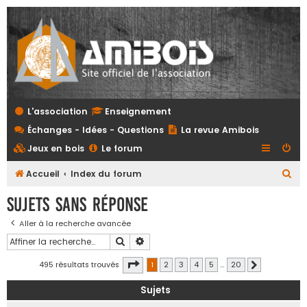
L'association
Enseignement
Échanges - Idées - Questions
La revue Amibois
Jeux en bois
Le forum
R
Accueil
Index du forum
e
Sujets sans réponse
c
Aller à la recherche avancée
h
Rechercher
Recherche avancée
e
r
Page
1
sur
20
495 résultats trouvés
1
2
3
4
5
…
20
Suivante
c
Sujets
h