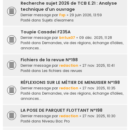
Recherche sujet 2026 de TCB E.21 : Analyse
e
technique d'un ouvrage
r
Dernier message par
Fxp
«
29 juin 2026, 13:59
Posté dans
Sujets d'examens
Toupie Casadei F235A
Dernier message par
bntux07
«
09 déc. 2025, 11:28
Posté dans
Demandes, vie des régions, échange d'idées,
annonces...
Fichiers de la revue N°198
Dernier message par
redaction
«
27 nov. 2025, 10:41
Posté dans
Les fichiers des revues
RÉFLEXIONS SUR LE MÉTIER DE MENUISIER N°198
Dernier message par
redaction
«
27 nov. 2025, 10:35
Posté dans
Demandes, vie des régions, échange d'idées,
annonces...
LA POSE DE PARQUET FLOTTANT N°198
Dernier message par
redaction
«
27 nov. 2025, 10:30
Posté dans
Niveau Bac Pro