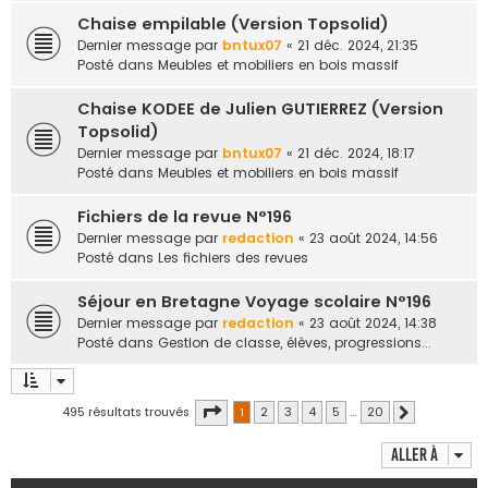
Chaise empilable (Version Topsolid)
Dernier message par
bntux07
«
21 déc. 2024, 21:35
Posté dans
Meubles et mobiliers en bois massif
Chaise KODEE de Julien GUTIERREZ (Version
Topsolid)
Dernier message par
bntux07
«
21 déc. 2024, 18:17
Posté dans
Meubles et mobiliers en bois massif
Fichiers de la revue N°196
Dernier message par
redaction
«
23 août 2024, 14:56
Posté dans
Les fichiers des revues
Séjour en Bretagne Voyage scolaire N°196
Dernier message par
redaction
«
23 août 2024, 14:38
Posté dans
Gestion de classe, élèves, progressions...
Page
1
sur
20
495 résultats trouvés
1
2
3
4
5
…
20
Suivante
Aller à