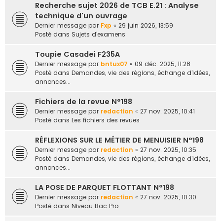
Recherche sujet 2026 de TCB E.21 : Analyse
e
technique d'un ouvrage
r
Dernier message par
Fxp
«
29 juin 2026, 13:59
Posté dans
Sujets d'examens
Toupie Casadei F235A
Dernier message par
bntux07
«
09 déc. 2025, 11:28
Posté dans
Demandes, vie des régions, échange d'idées,
annonces...
Fichiers de la revue N°198
Dernier message par
redaction
«
27 nov. 2025, 10:41
Posté dans
Les fichiers des revues
RÉFLEXIONS SUR LE MÉTIER DE MENUISIER N°198
Dernier message par
redaction
«
27 nov. 2025, 10:35
Posté dans
Demandes, vie des régions, échange d'idées,
annonces...
LA POSE DE PARQUET FLOTTANT N°198
Dernier message par
redaction
«
27 nov. 2025, 10:30
Posté dans
Niveau Bac Pro