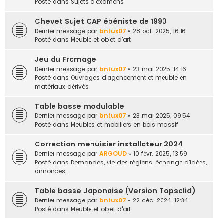
Posté dans
Sujets d'examens
Chevet Sujet CAP ébéniste de 1990
Dernier message par
bntux07
«
28 oct. 2025, 16:16
Posté dans
Meuble et objet d'art
Jeu du Fromage
Dernier message par
bntux07
«
23 mai 2025, 14:16
Posté dans
Ouvrages d'agencement et meuble en
matériaux dérivés
Table basse modulable
Dernier message par
bntux07
«
23 mai 2025, 09:54
Posté dans
Meubles et mobiliers en bois massif
Correction menuisier installateur 2024
Dernier message par
ARGOUD
«
10 févr. 2025, 13:59
Posté dans
Demandes, vie des régions, échange d'idées,
annonces...
Table basse Japonaise (Version Topsolid)
Dernier message par
bntux07
«
22 déc. 2024, 12:34
Posté dans
Meuble et objet d'art