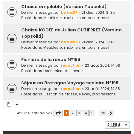
Chaise empilable (Version Topsolid)
Dernier message par
bntux07
«
21 déc. 2024, 21:35
Posté dans
Meubles et mobiliers en bois massif
Chaise KODEE de Julien GUTIERREZ (Version
Topsolid)
Dernier message par
bntux07
«
21 déc. 2024, 18:17
Posté dans
Meubles et mobiliers en bois massif
Fichiers de la revue N°196
Dernier message par
redaction
«
23 août 2024, 14:56
Posté dans
Les fichiers des revues
Séjour en Bretagne Voyage scolaire N°196
Dernier message par
redaction
«
23 août 2024, 14:38
Posté dans
Gestion de classe, élèves, progressions...
Page
1
sur
20
495 résultats trouvés
1
2
3
4
5
…
20
Suivante
Aller à