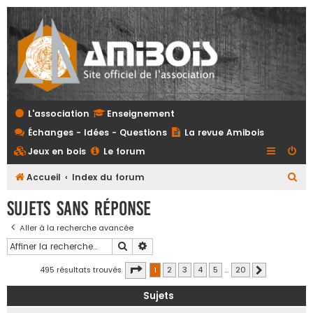
L'association
Enseignement
Échanges - Idées - Questions
La revue Amibois
Jeux en bois
Le forum
R
Accueil
Index du forum
e
Sujets sans réponse
c
Aller à la recherche avancée
h
Rechercher
Recherche avancée
e
r
Page
1
sur
20
495 résultats trouvés
1
2
3
4
5
…
20
Suivante
c
Sujets
h