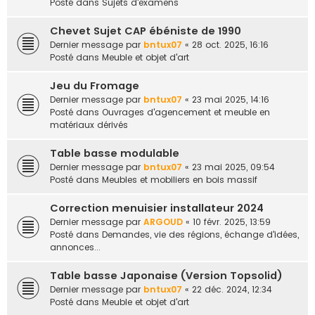
Posté dans
Sujets d'examens
Chevet Sujet CAP ébéniste de 1990
Dernier message par
bntux07
«
28 oct. 2025, 16:16
Posté dans
Meuble et objet d'art
Jeu du Fromage
Dernier message par
bntux07
«
23 mai 2025, 14:16
Posté dans
Ouvrages d'agencement et meuble en
matériaux dérivés
Table basse modulable
Dernier message par
bntux07
«
23 mai 2025, 09:54
Posté dans
Meubles et mobiliers en bois massif
Correction menuisier installateur 2024
Dernier message par
ARGOUD
«
10 févr. 2025, 13:59
Posté dans
Demandes, vie des régions, échange d'idées,
annonces...
Table basse Japonaise (Version Topsolid)
Dernier message par
bntux07
«
22 déc. 2024, 12:34
Posté dans
Meuble et objet d'art