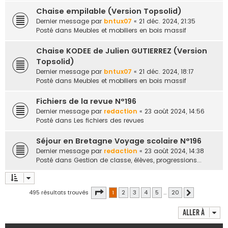
Chaise empilable (Version Topsolid)
Dernier message par
bntux07
«
21 déc. 2024, 21:35
Posté dans
Meubles et mobiliers en bois massif
Chaise KODEE de Julien GUTIERREZ (Version
Topsolid)
Dernier message par
bntux07
«
21 déc. 2024, 18:17
Posté dans
Meubles et mobiliers en bois massif
Fichiers de la revue N°196
Dernier message par
redaction
«
23 août 2024, 14:56
Posté dans
Les fichiers des revues
Séjour en Bretagne Voyage scolaire N°196
Dernier message par
redaction
«
23 août 2024, 14:38
Posté dans
Gestion de classe, élèves, progressions...
Page
1
sur
20
495 résultats trouvés
1
2
3
4
5
…
20
Suivante
Aller à