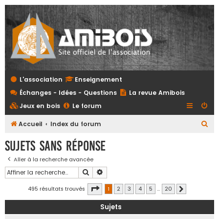
L'association
Enseignement
Échanges - Idées - Questions
La revue Amibois
Jeux en bois
Le forum
R
Accueil
Index du forum
e
Sujets sans réponse
c
Aller à la recherche avancée
h
Rechercher
Recherche avancée
e
r
Page
1
sur
20
495 résultats trouvés
1
2
3
4
5
…
20
Suivante
c
Sujets
h