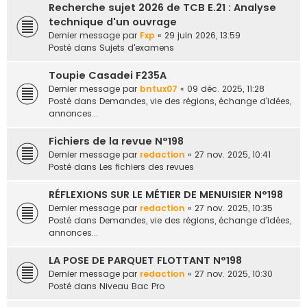
Recherche sujet 2026 de TCB E.21 : Analyse
e
technique d'un ouvrage
r
Dernier message par
Fxp
«
29 juin 2026, 13:59
Posté dans
Sujets d'examens
Toupie Casadei F235A
Dernier message par
bntux07
«
09 déc. 2025, 11:28
Posté dans
Demandes, vie des régions, échange d'idées,
annonces...
Fichiers de la revue N°198
Dernier message par
redaction
«
27 nov. 2025, 10:41
Posté dans
Les fichiers des revues
RÉFLEXIONS SUR LE MÉTIER DE MENUISIER N°198
Dernier message par
redaction
«
27 nov. 2025, 10:35
Posté dans
Demandes, vie des régions, échange d'idées,
annonces...
LA POSE DE PARQUET FLOTTANT N°198
Dernier message par
redaction
«
27 nov. 2025, 10:30
Posté dans
Niveau Bac Pro