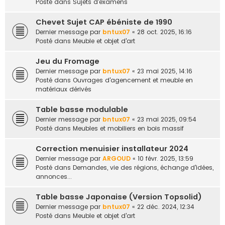
Posté dans
Sujets d'examens
Chevet Sujet CAP ébéniste de 1990
Dernier message par
bntux07
«
28 oct. 2025, 16:16
Posté dans
Meuble et objet d'art
Jeu du Fromage
Dernier message par
bntux07
«
23 mai 2025, 14:16
Posté dans
Ouvrages d'agencement et meuble en
matériaux dérivés
Table basse modulable
Dernier message par
bntux07
«
23 mai 2025, 09:54
Posté dans
Meubles et mobiliers en bois massif
Correction menuisier installateur 2024
Dernier message par
ARGOUD
«
10 févr. 2025, 13:59
Posté dans
Demandes, vie des régions, échange d'idées,
annonces...
Table basse Japonaise (Version Topsolid)
Dernier message par
bntux07
«
22 déc. 2024, 12:34
Posté dans
Meuble et objet d'art