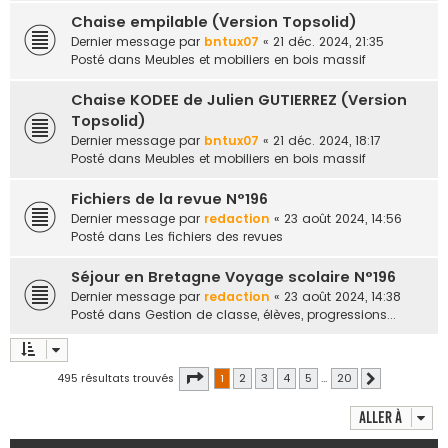
Chaise empilable (Version Topsolid)
Dernier message par
bntux07
«
21 déc. 2024, 21:35
Posté dans
Meubles et mobiliers en bois massif
Chaise KODEE de Julien GUTIERREZ (Version
Topsolid)
Dernier message par
bntux07
«
21 déc. 2024, 18:17
Posté dans
Meubles et mobiliers en bois massif
Fichiers de la revue N°196
Dernier message par
redaction
«
23 août 2024, 14:56
Posté dans
Les fichiers des revues
Séjour en Bretagne Voyage scolaire N°196
Dernier message par
redaction
«
23 août 2024, 14:38
Posté dans
Gestion de classe, élèves, progressions...
Page
1
sur
20
495 résultats trouvés
1
2
3
4
5
…
20
Suivante
Aller à