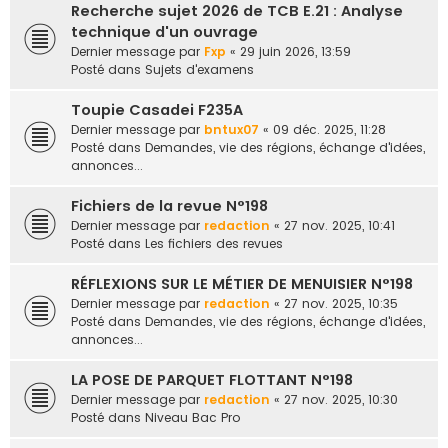
Recherche sujet 2026 de TCB E.21 : Analyse
e
technique d'un ouvrage
r
Dernier message par
Fxp
«
29 juin 2026, 13:59
Posté dans
Sujets d'examens
Toupie Casadei F235A
Dernier message par
bntux07
«
09 déc. 2025, 11:28
Posté dans
Demandes, vie des régions, échange d'idées,
annonces...
Fichiers de la revue N°198
Dernier message par
redaction
«
27 nov. 2025, 10:41
Posté dans
Les fichiers des revues
RÉFLEXIONS SUR LE MÉTIER DE MENUISIER N°198
Dernier message par
redaction
«
27 nov. 2025, 10:35
Posté dans
Demandes, vie des régions, échange d'idées,
annonces...
LA POSE DE PARQUET FLOTTANT N°198
Dernier message par
redaction
«
27 nov. 2025, 10:30
Posté dans
Niveau Bac Pro