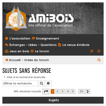
L'association
Enseignement
Échanges - Idées - Questions
La revue Amibois
Jeux en bois
Le forum
R
Accueil
Index du forum
e
Sujets sans réponse
c
Aller à la recherche avancée
h
Rechercher
Recherche avancée
e
r
Page
1
sur
20
495 résultats trouvés
1
2
3
4
5
…
20
Suivante
c
Sujets
h