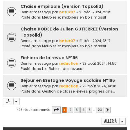
Chaise empilable (Version Topsolid)
Dernier message par
bntux07
«
21 déc. 2024, 21:35
Posté dans
Meubles et mobiliers en bois massif
Chaise KODEE de Julien GUTIERREZ (Version
Topsolid)
Dernier message par
bntux07
«
21 déc. 2024, 18:17
Posté dans
Meubles et mobiliers en bois massif
Fichiers de la revue N°196
Dernier message par
redaction
«
23 août 2024, 14:56
Posté dans
Les fichiers des revues
Séjour en Bretagne Voyage scolaire N°196
Dernier message par
redaction
«
23 août 2024, 14:38
Posté dans
Gestion de classe, élèves, progressions...
Page
1
sur
20
495 résultats trouvés
1
2
3
4
5
…
20
Suivante
Aller à