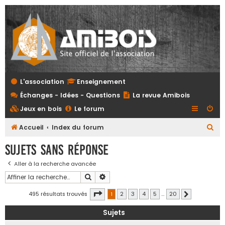
L'association
Enseignement
Échanges - Idées - Questions
La revue Amibois
Jeux en bois
Le forum
R
Accueil
Index du forum
e
Sujets sans réponse
c
Aller à la recherche avancée
h
Rechercher
Recherche avancée
e
r
Page
1
sur
20
495 résultats trouvés
1
2
3
4
5
…
20
Suivante
c
Sujets
h