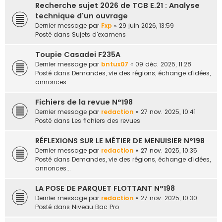
Recherche sujet 2026 de TCB E.21 : Analyse
e
technique d'un ouvrage
r
Dernier message par
Fxp
«
29 juin 2026, 13:59
Posté dans
Sujets d'examens
Toupie Casadei F235A
Dernier message par
bntux07
«
09 déc. 2025, 11:28
Posté dans
Demandes, vie des régions, échange d'idées,
annonces...
Fichiers de la revue N°198
Dernier message par
redaction
«
27 nov. 2025, 10:41
Posté dans
Les fichiers des revues
RÉFLEXIONS SUR LE MÉTIER DE MENUISIER N°198
Dernier message par
redaction
«
27 nov. 2025, 10:35
Posté dans
Demandes, vie des régions, échange d'idées,
annonces...
LA POSE DE PARQUET FLOTTANT N°198
Dernier message par
redaction
«
27 nov. 2025, 10:30
Posté dans
Niveau Bac Pro