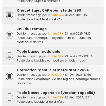
Posté dans
Sujets d'examens
Chevet Sujet CAP ébéniste de 1990
Dernier message par
bntux07
«
28 oct. 2025, 16:16
Posté dans
Meuble et objet d'art
Jeu du Fromage
Dernier message par
bntux07
«
23 mai 2025, 14:16
Posté dans
Ouvrages d'agencement et meuble en
matériaux dérivés
Table basse modulable
Dernier message par
bntux07
«
23 mai 2025, 09:54
Posté dans
Meubles et mobiliers en bois massif
Correction menuisier installateur 2024
Dernier message par
ARGOUD
«
10 févr. 2025, 13:59
Posté dans
Demandes, vie des régions, échange d'idées,
annonces...
Table basse Japonaise (Version Topsolid)
Dernier message par
bntux07
«
22 déc. 2024, 12:34
Posté dans
Meuble et objet d'art