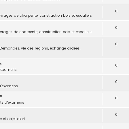
0
vrages de charpente, construction bois et escaliers
0
vrages de charpente, construction bois et escaliers
0
Demandes, vie des régions, échange d'idées,
e
0
d'examens
0
 d'examens
?
0
ets d'examens
0
 et objet d'art