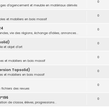
0
ges d'agencement et meuble en matériaux dérivés
0
les et mobiliers en bois massif
24
0
des, vie des régions, échange d'idées, annonces...
olid)
0
e et objet d'art
0
es et mobiliers en bois massif
ersion Topsolid)
0
s et mobiliers en bois massif
0
s fichiers des revues
N°196
0
tion de classe, élèves, progressions...