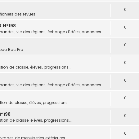
0
fichiers des revues
R N°198
0
andes, vie des régions, échange d'idées, annonces...
0
eau Bac Pro
0
tion de classe, élèves, progressions...
0
andes, vie des régions, échange d'idées, annonces...
0
ion de classe, élèves, progressions...
°198
0
tion de classe, élèves, progressions...
0
vrages de menuiseries extérieures