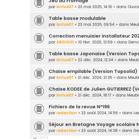
Jeu du Fromage
par
bntux07
» 23 mai 2025, 14:16 » dans
Ouvra
Table basse modulable
par
bntux07
» 23 mai 2025, 09:54 » dans
Meub
Correction menuisier installateur 20
par
ARGOUD
» 10 févr. 2025, 13:59 » dans
Deman
Table basse Japonaise (Version Tops
par
bntux07
» 22 déc. 2024, 12:34 » dans
Meubl
Chaise empilable (Version Topsolid)
par
bntux07
» 21 déc. 2024, 21:35 » dans
Meubl
Chaise KODEE de Julien GUTIERREZ (V
par
bntux07
» 21 déc. 2024, 18:17 » dans
Meuble
Fichiers de la revue N°196
par
redaction
» 23 août 2024, 14:56 » dans
Le
Séjour en Bretagne Voyage scolaire 
par
redaction
» 23 août 2024, 14:38 » dans
Ges