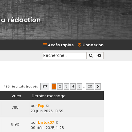
la rédaction
Accès rapide
Connexion
Rechercher
Recherche avan
Page
1
sur
20
495 résultats trouvés
1
2
3
4
5
…
20
Suivante
Vues
Dernier message
par
Fxp
765
29 juin 2026, 13:59
par
bntux07
6198
09 déc. 2025, 11:28