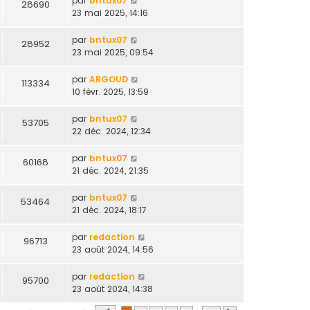
par
bntux07
28690
23 mai 2025, 14:16
par
bntux07
28952
23 mai 2025, 09:54
par
ARGOUD
113334
10 févr. 2025, 13:59
par
bntux07
53705
22 déc. 2024, 12:34
par
bntux07
60168
21 déc. 2024, 21:35
par
bntux07
53464
21 déc. 2024, 18:17
par
redaction
96713
23 août 2024, 14:56
par
redaction
95700
23 août 2024, 14:38