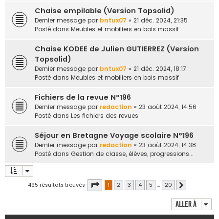
Chaise empilable (Version Topsolid)
Dernier message par
bntux07
«
21 déc. 2024, 21:35
Posté dans
Meubles et mobiliers en bois massif
Chaise KODEE de Julien GUTIERREZ (Version
Topsolid)
Dernier message par
bntux07
«
21 déc. 2024, 18:17
Posté dans
Meubles et mobiliers en bois massif
Fichiers de la revue N°196
Dernier message par
redaction
«
23 août 2024, 14:56
Posté dans
Les fichiers des revues
Séjour en Bretagne Voyage scolaire N°196
Dernier message par
redaction
«
23 août 2024, 14:38
Posté dans
Gestion de classe, élèves, progressions...
Page
1
sur
20
495 résultats trouvés
1
2
3
4
5
…
20
Suivante
Aller à