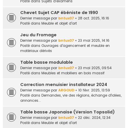
Posté dans
Sujets d'examens
Chevet Sujet CAP ébéniste de 1990
Dernier message par
bntux07
«
28 oct. 2025, 16:16
Posté dans
Meuble et objet d'art
Jeu du Fromage
Dernier message par
bntux07
«
23 mai 2025, 14:16
Posté dans
Ouvrages d'agencement et meuble en
matériaux dérivés
Table basse modulable
Dernier message par
bntux07
«
23 mai 2025, 09:54
Posté dans
Meubles et mobiliers en bois massif
Correction menuisier installateur 2024
Dernier message par
ARGOUD
«
10 févr. 2025, 13:59
Posté dans
Demandes, vie des régions, échange d'idées,
annonces...
Table basse Japonaise (Version Topsolid)
Dernier message par
bntux07
«
22 déc. 2024, 12:34
Posté dans
Meuble et objet d'art