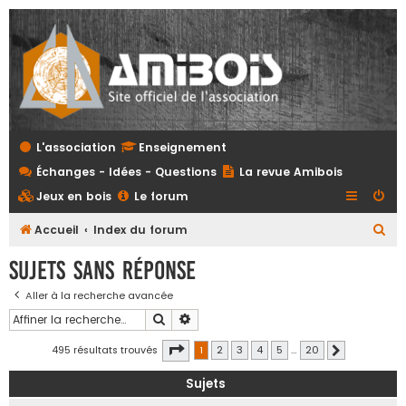
L'association
Enseignement
Échanges - Idées - Questions
La revue Amibois
Jeux en bois
Le forum
R
Accueil
Index du forum
e
Sujets sans réponse
c
Aller à la recherche avancée
h
Rechercher
Recherche avancée
e
r
Page
1
sur
20
495 résultats trouvés
1
2
3
4
5
…
20
Suivante
c
Sujets
h