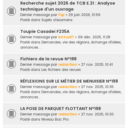
Recherche sujet 2026 de TCB E.21 : Analyse
e
technique d'un ouvrage
r
Dernier message par
Fxp
«
29 juin 2026, 13:59
Posté dans
Sujets d'examens
Toupie Casadei F235A
Dernier message par
bntux07
«
09 déc. 2025, 11:28
Posté dans
Demandes, vie des régions, échange d'idées,
annonces...
Fichiers de la revue N°198
Dernier message par
redaction
«
27 nov. 2025, 10:41
Posté dans
Les fichiers des revues
RÉFLEXIONS SUR LE MÉTIER DE MENUISIER N°198
Dernier message par
redaction
«
27 nov. 2025, 10:35
Posté dans
Demandes, vie des régions, échange d'idées,
annonces...
LA POSE DE PARQUET FLOTTANT N°198
Dernier message par
redaction
«
27 nov. 2025, 10:30
Posté dans
Niveau Bac Pro