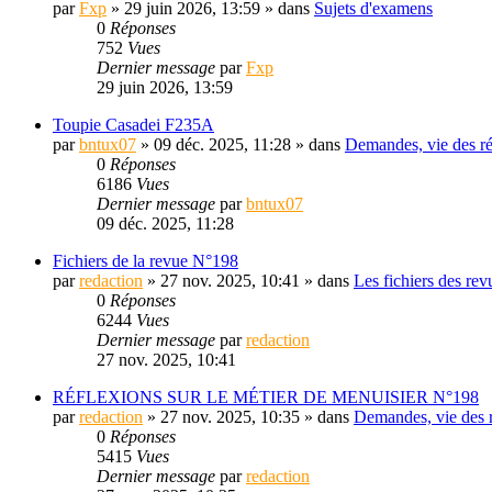
par
Fxp
» 29 juin 2026, 13:59 » dans
Sujets d'examens
0
Réponses
752
Vues
Dernier message
par
Fxp
29 juin 2026, 13:59
Toupie Casadei F235A
par
bntux07
» 09 déc. 2025, 11:28 » dans
Demandes, vie des ré
0
Réponses
6186
Vues
Dernier message
par
bntux07
09 déc. 2025, 11:28
Fichiers de la revue N°198
par
redaction
» 27 nov. 2025, 10:41 » dans
Les fichiers des rev
0
Réponses
6244
Vues
Dernier message
par
redaction
27 nov. 2025, 10:41
RÉFLEXIONS SUR LE MÉTIER DE MENUISIER N°198
par
redaction
» 27 nov. 2025, 10:35 » dans
Demandes, vie des r
0
Réponses
5415
Vues
Dernier message
par
redaction