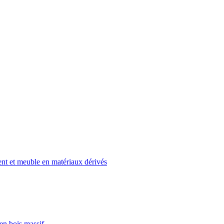
t et meuble en matériaux dérivés
en bois massif