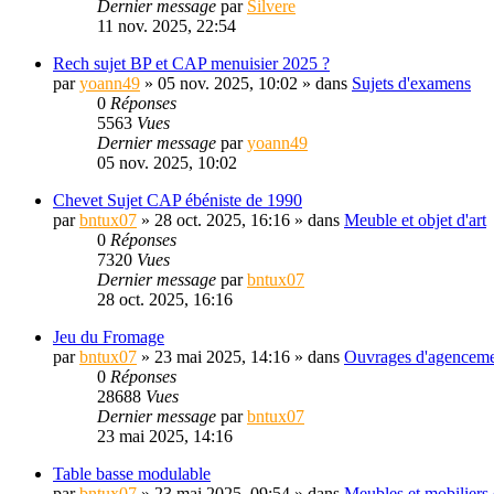
Dernier message
par
Silvere
11 nov. 2025, 22:54
Rech sujet BP et CAP menuisier 2025 ?
par
yoann49
» 05 nov. 2025, 10:02 » dans
Sujets d'examens
0
Réponses
5563
Vues
Dernier message
par
yoann49
05 nov. 2025, 10:02
Chevet Sujet CAP ébéniste de 1990
par
bntux07
» 28 oct. 2025, 16:16 » dans
Meuble et objet d'art
0
Réponses
7320
Vues
Dernier message
par
bntux07
28 oct. 2025, 16:16
Jeu du Fromage
par
bntux07
» 23 mai 2025, 14:16 » dans
Ouvrages d'agencemen
0
Réponses
28688
Vues
Dernier message
par
bntux07
23 mai 2025, 14:16
Table basse modulable
par
bntux07
» 23 mai 2025, 09:54 » dans
Meubles et mobiliers 