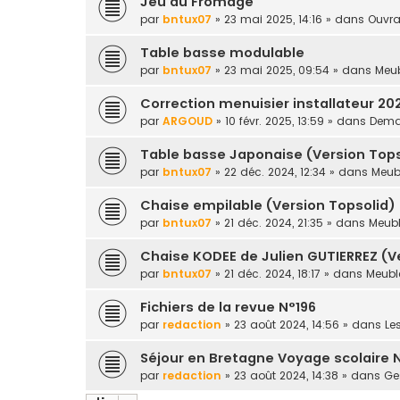
Jeu du Fromage
par
bntux07
» 23 mai 2025, 14:16 » dans
Ouvra
Table basse modulable
par
bntux07
» 23 mai 2025, 09:54 » dans
Meub
Correction menuisier installateur 20
par
ARGOUD
» 10 févr. 2025, 13:59 » dans
Deman
Table basse Japonaise (Version Tops
par
bntux07
» 22 déc. 2024, 12:34 » dans
Meubl
Chaise empilable (Version Topsolid)
par
bntux07
» 21 déc. 2024, 21:35 » dans
Meubl
Chaise KODEE de Julien GUTIERREZ (V
par
bntux07
» 21 déc. 2024, 18:17 » dans
Meuble
Fichiers de la revue N°196
par
redaction
» 23 août 2024, 14:56 » dans
Le
Séjour en Bretagne Voyage scolaire 
par
redaction
» 23 août 2024, 14:38 » dans
Ges