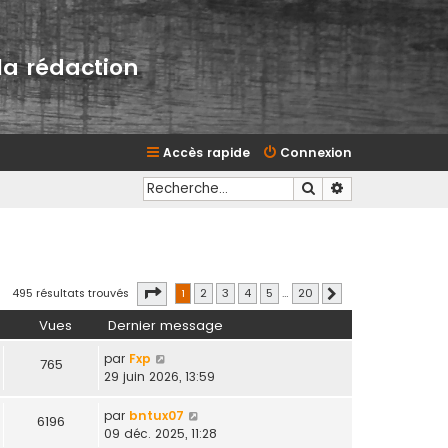
la rédaction
Accès rapide
Connexion
Rechercher
Recherche avan
Page
1
sur
20
495 résultats trouvés
1
2
3
4
5
…
20
Suivante
Vues
Dernier message
par
Fxp
765
29 juin 2026, 13:59
par
bntux07
6196
09 déc. 2025, 11:28