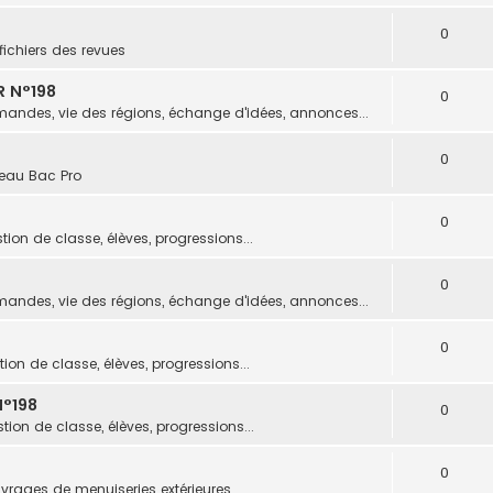
0
fichiers des revues
R N°198
0
andes, vie des régions, échange d'idées, annonces...
0
eau Bac Pro
0
tion de classe, élèves, progressions...
0
andes, vie des régions, échange d'idées, annonces...
0
ion de classe, élèves, progressions...
°198
0
tion de classe, élèves, progressions...
0
vrages de menuiseries extérieures