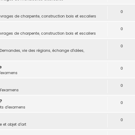
0
vrages de charpente, construction bois et escaliers
0
vrages de charpente, construction bois et escaliers
0
Demandes, vie des régions, échange d'idées,
e
0
d'examens
0
 d'examens
?
0
ets d'examens
0
 et objet d'art