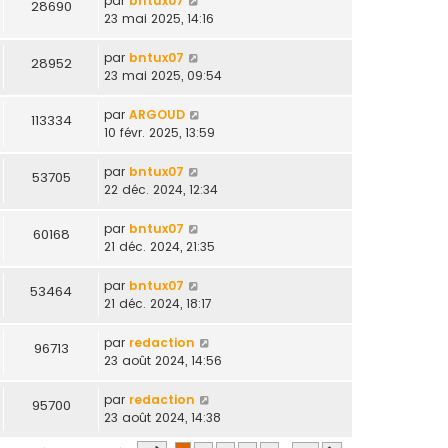
par
bntux07
28690
23 mai 2025, 14:16
par
bntux07
28952
23 mai 2025, 09:54
par
ARGOUD
113334
10 févr. 2025, 13:59
par
bntux07
53705
22 déc. 2024, 12:34
par
bntux07
60168
21 déc. 2024, 21:35
par
bntux07
53464
21 déc. 2024, 18:17
par
redaction
96713
23 août 2024, 14:56
par
redaction
95700
23 août 2024, 14:38