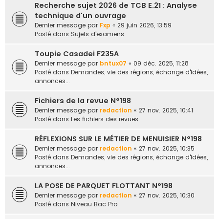
Recherche sujet 2026 de TCB E.21 : Analyse
e
technique d'un ouvrage
r
Dernier message par
Fxp
«
29 juin 2026, 13:59
Posté dans
Sujets d'examens
Toupie Casadei F235A
Dernier message par
bntux07
«
09 déc. 2025, 11:28
Posté dans
Demandes, vie des régions, échange d'idées,
annonces...
Fichiers de la revue N°198
Dernier message par
redaction
«
27 nov. 2025, 10:41
Posté dans
Les fichiers des revues
RÉFLEXIONS SUR LE MÉTIER DE MENUISIER N°198
Dernier message par
redaction
«
27 nov. 2025, 10:35
Posté dans
Demandes, vie des régions, échange d'idées,
annonces...
LA POSE DE PARQUET FLOTTANT N°198
Dernier message par
redaction
«
27 nov. 2025, 10:30
Posté dans
Niveau Bac Pro