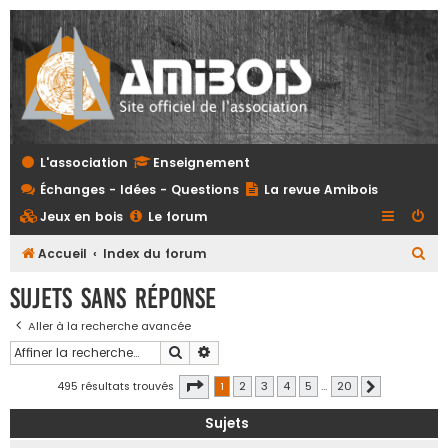
L'association
Enseignement
Échanges - Idées - Questions
La revue Amibois
Jeux en bois
Le forum
R
Accueil
Index du forum
e
Sujets sans réponse
c
Aller à la recherche avancée
h
Rechercher
Recherche avancée
e
r
Page
1
sur
20
495 résultats trouvés
1
2
3
4
5
…
20
Suivante
c
Sujets
h