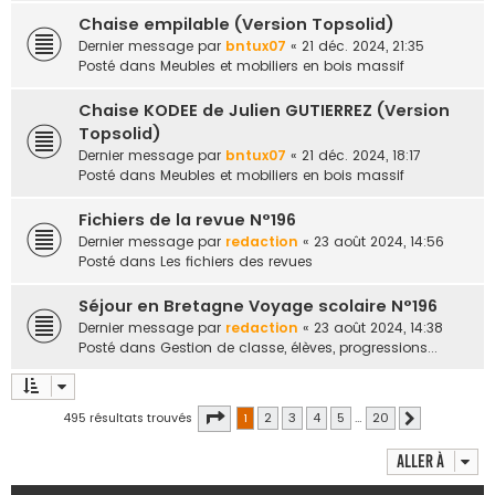
Chaise empilable (Version Topsolid)
Dernier message par
bntux07
«
21 déc. 2024, 21:35
Posté dans
Meubles et mobiliers en bois massif
Chaise KODEE de Julien GUTIERREZ (Version
Topsolid)
Dernier message par
bntux07
«
21 déc. 2024, 18:17
Posté dans
Meubles et mobiliers en bois massif
Fichiers de la revue N°196
Dernier message par
redaction
«
23 août 2024, 14:56
Posté dans
Les fichiers des revues
Séjour en Bretagne Voyage scolaire N°196
Dernier message par
redaction
«
23 août 2024, 14:38
Posté dans
Gestion de classe, élèves, progressions...
Page
1
sur
20
495 résultats trouvés
1
2
3
4
5
…
20
Suivante
Aller à