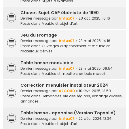
Posté dans
Sujets d'examens
Chevet Sujet CAP ébéniste de 1990
Dernier message par
bntux07
«
28 oct. 2025, 16:16
Posté dans
Meuble et objet d'art
Jeu du Fromage
Dernier message par
bntux07
«
23 mai 2025, 14:16
Posté dans
Ouvrages d'agencement et meuble en
matériaux dérivés
Table basse modulable
Dernier message par
bntux07
«
23 mai 2025, 09:54
Posté dans
Meubles et mobiliers en bois massif
Correction menuisier installateur 2024
Dernier message par
ARGOUD
«
10 févr. 2025, 13:59
Posté dans
Demandes, vie des régions, échange d'idées,
annonces...
Table basse Japonaise (Version Topsolid)
Dernier message par
bntux07
«
22 déc. 2024, 12:34
Posté dans
Meuble et objet d'art