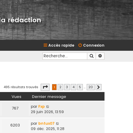
la rédaction
Accès rapide
Connexion
Rechercher
Recherche avan
Page
1
sur
20
495 résultats trouvés
1
2
3
4
5
…
20
Suivante
Vues
Dernier message
par
Fxp
767
29 juin 2026, 13:59
par
bntux07
6203
09 déc. 2025, 11:28