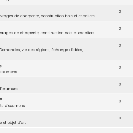
0
vrages de charpente, construction bois et escaliers
0
vrages de charpente, construction bois et escaliers
0
Demandes, vie des régions, échange d'idées,
e
0
d'examens
0
 d'examens
?
0
ets d'examens
0
 et objet d'art