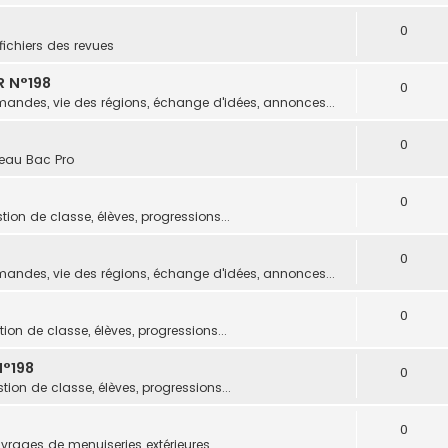
0
fichiers des revues
R N°198
0
andes, vie des régions, échange d'idées, annonces...
0
eau Bac Pro
0
tion de classe, élèves, progressions...
0
andes, vie des régions, échange d'idées, annonces...
0
ion de classe, élèves, progressions...
°198
0
tion de classe, élèves, progressions...
0
vrages de menuiseries extérieures