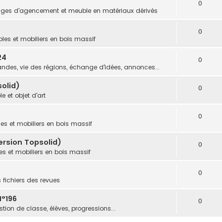
0
ges d'agencement et meuble en matériaux dérivés
0
les et mobiliers en bois massif
24
0
des, vie des régions, échange d'idées, annonces...
olid)
0
e et objet d'art
0
es et mobiliers en bois massif
ersion Topsolid)
0
s et mobiliers en bois massif
0
s fichiers des revues
N°196
0
tion de classe, élèves, progressions...