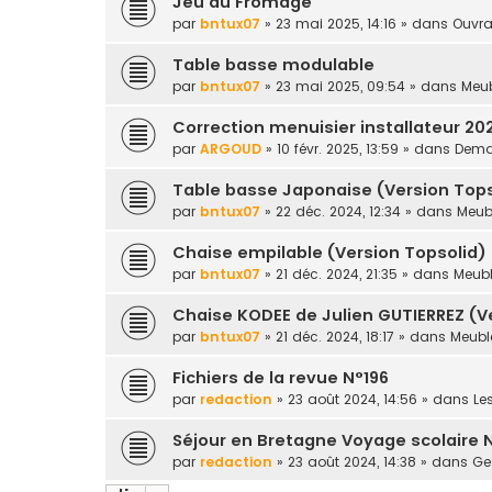
Jeu du Fromage
par
bntux07
» 23 mai 2025, 14:16 » dans
Ouvra
Table basse modulable
par
bntux07
» 23 mai 2025, 09:54 » dans
Meub
Correction menuisier installateur 20
par
ARGOUD
» 10 févr. 2025, 13:59 » dans
Deman
Table basse Japonaise (Version Tops
par
bntux07
» 22 déc. 2024, 12:34 » dans
Meubl
Chaise empilable (Version Topsolid)
par
bntux07
» 21 déc. 2024, 21:35 » dans
Meubl
Chaise KODEE de Julien GUTIERREZ (V
par
bntux07
» 21 déc. 2024, 18:17 » dans
Meuble
Fichiers de la revue N°196
par
redaction
» 23 août 2024, 14:56 » dans
Le
Séjour en Bretagne Voyage scolaire 
par
redaction
» 23 août 2024, 14:38 » dans
Ges