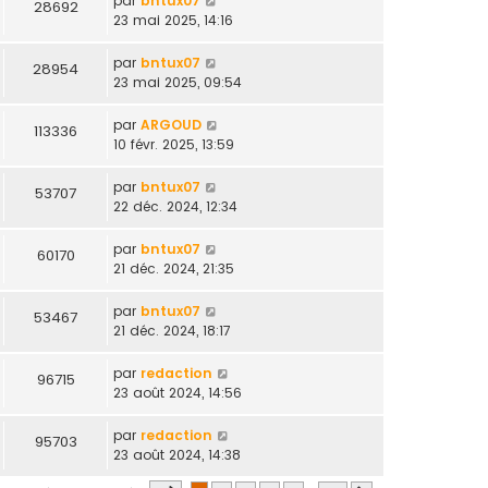
par
bntux07
28692
23 mai 2025, 14:16
par
bntux07
28954
23 mai 2025, 09:54
par
ARGOUD
113336
10 févr. 2025, 13:59
par
bntux07
53707
22 déc. 2024, 12:34
par
bntux07
60170
21 déc. 2024, 21:35
par
bntux07
53467
21 déc. 2024, 18:17
par
redaction
96715
23 août 2024, 14:56
par
redaction
95703
23 août 2024, 14:38