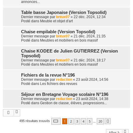
annonces...
Table basse Japonaise (Version Topsolid)
Dernier message par
bntux07
«
22 déc. 2024, 12:34
Posté dans
Meuble et objet d'art
Chaise empilable (Version Topsolid)
Dernier message par
bntux07
«
21 déc. 2024, 21:35
Posté dans
Meubles et mobiliers en bois massif
Chaise KODEE de Julien GUTIERREZ (Version
Topsolid)
Dernier message par
bntux07
«
21 déc. 2024, 18:17
Posté dans
Meubles et mobiliers en bois massif
Fichiers de la revue N°196
Dernier message par
redaction
«
23 août 2024, 14:56
Posté dans
Les fichiers des revues
Séjour en Bretagne Voyage scolaire N°196
Dernier message par
redaction
«
23 août 2024, 14:38
Posté dans
Gestion de classe, élèves, progressions...
Page
1
sur
20
1
2
3
4
5
…
20
495 résultats trouvés
Suivante
Aller à