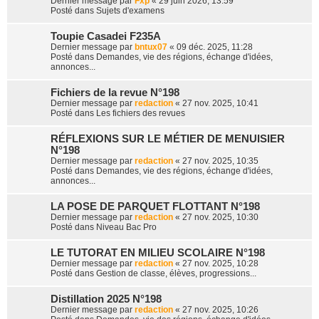
Dernier message par
Fxp
«
29 juin 2026, 13:59
r
Posté dans
Sujets d'examens
Toupie Casadei F235A
Dernier message par
bntux07
«
09 déc. 2025, 11:28
Posté dans
Demandes, vie des régions, échange d'idées,
annonces...
Fichiers de la revue N°198
Dernier message par
redaction
«
27 nov. 2025, 10:41
Posté dans
Les fichiers des revues
RÉFLEXIONS SUR LE MÉTIER DE MENUISIER
N°198
Dernier message par
redaction
«
27 nov. 2025, 10:35
Posté dans
Demandes, vie des régions, échange d'idées,
annonces...
LA POSE DE PARQUET FLOTTANT N°198
Dernier message par
redaction
«
27 nov. 2025, 10:30
Posté dans
Niveau Bac Pro
LE TUTORAT EN MILIEU SCOLAIRE N°198
Dernier message par
redaction
«
27 nov. 2025, 10:28
Posté dans
Gestion de classe, élèves, progressions...
Distillation 2025 N°198
Dernier message par
redaction
«
27 nov. 2025, 10:26