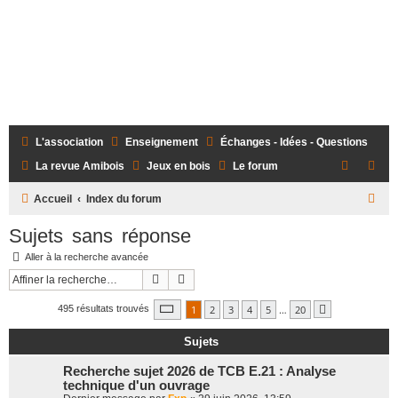
L'association
Enseignement
Échanges - Idées - Questions
La revue Amibois
Jeux en bois
Le forum
R
Accueil
Index du forum
e
Sujets sans réponse
c
Aller à la recherche avancée
h
Rechercher
Recherche avancée
e
Page
1
sur
20
1
2
3
4
5
…
20
495 résultats trouvés
Suivante
r
c
Sujets
h
Recherche sujet 2026 de TCB E.21 : Analyse
e
technique d'un ouvrage