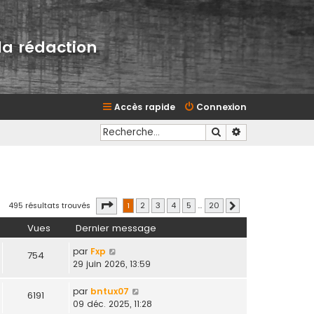
la rédaction
Accès rapide
Connexion
Rechercher
Recherche avan
Page
1
sur
20
495 résultats trouvés
1
2
3
4
5
…
20
Suivante
Vues
Dernier message
par
Fxp
754
29 juin 2026, 13:59
par
bntux07
6191
09 déc. 2025, 11:28