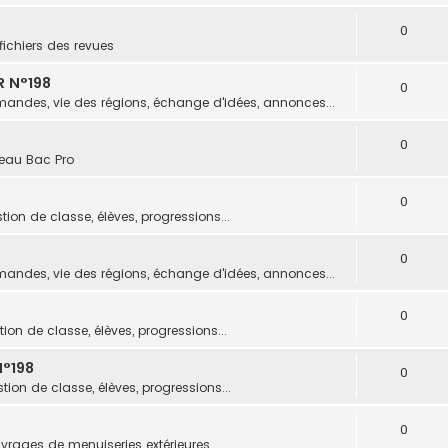
0
fichiers des revues
R N°198
0
andes, vie des régions, échange d'idées, annonces...
0
eau Bac Pro
0
tion de classe, élèves, progressions...
0
andes, vie des régions, échange d'idées, annonces...
0
ion de classe, élèves, progressions...
°198
0
tion de classe, élèves, progressions...
0
vrages de menuiseries extérieures