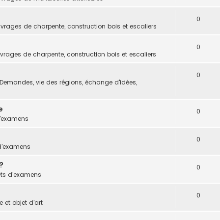
0
vrages de charpente, construction bois et escaliers
0
vrages de charpente, construction bois et escaliers
0
Demandes, vie des régions, échange d'idées,
e
0
d'examens
0
 d'examens
?
0
ets d'examens
0
 et objet d'art