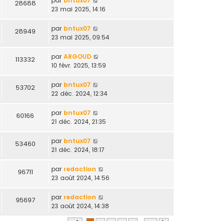
par
bntux07
28688
23 mai 2025, 14:16
par
bntux07
28949
23 mai 2025, 09:54
par
ARGOUD
113332
10 févr. 2025, 13:59
par
bntux07
53702
22 déc. 2024, 12:34
par
bntux07
60166
21 déc. 2024, 21:35
par
bntux07
53460
21 déc. 2024, 18:17
par
redaction
96711
23 août 2024, 14:56
par
redaction
95697
23 août 2024, 14:38