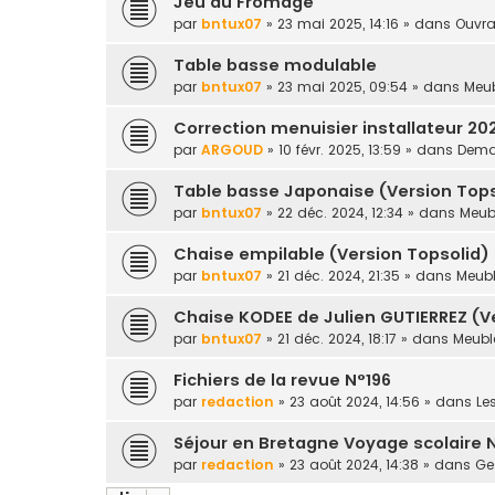
Jeu du Fromage
par
bntux07
» 23 mai 2025, 14:16 » dans
Ouvra
Table basse modulable
par
bntux07
» 23 mai 2025, 09:54 » dans
Meub
Correction menuisier installateur 20
par
ARGOUD
» 10 févr. 2025, 13:59 » dans
Deman
Table basse Japonaise (Version Tops
par
bntux07
» 22 déc. 2024, 12:34 » dans
Meubl
Chaise empilable (Version Topsolid)
par
bntux07
» 21 déc. 2024, 21:35 » dans
Meubl
Chaise KODEE de Julien GUTIERREZ (V
par
bntux07
» 21 déc. 2024, 18:17 » dans
Meuble
Fichiers de la revue N°196
par
redaction
» 23 août 2024, 14:56 » dans
Le
Séjour en Bretagne Voyage scolaire 
par
redaction
» 23 août 2024, 14:38 » dans
Ges