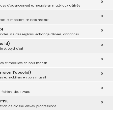
0
ges d'agencement et meuble en matériaux dérivés
0
les et mobiliers en bois massif
24
0
des, vie des régions, échange d'idées, annonces...
olid)
0
e et objet d'art
0
es et mobiliers en bois massif
ersion Topsolid)
0
s et mobiliers en bois massif
0
s fichiers des revues
N°196
0
tion de classe, élèves, progressions...