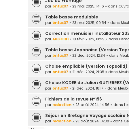
Jeu du Fromage
par
bntux07
» 23 mai 2025, 14:16 » dans
Ouvra
Table basse modulable
par
bntux07
» 23 mai 2025, 09:54 » dans
Meub
Correction menuisier installateur 20
par
ARGOUD
» 10 févr. 2025, 13:59 » dans
Deman
Table basse Japonaise (Version Tops
par
bntux07
» 22 déc. 2024, 12:34 » dans
Meubl
Chaise empilable (Version Topsolid)
par
bntux07
» 21 déc. 2024, 21:35 » dans
Meubl
Chaise KODEE de Julien GUTIERREZ (V
par
bntux07
» 21 déc. 2024, 18:17 » dans
Meuble
Fichiers de la revue N°196
par
redaction
» 23 août 2024, 14:56 » dans
Le
Séjour en Bretagne Voyage scolaire 
par
redaction
» 23 août 2024, 14:38 » dans
Ges