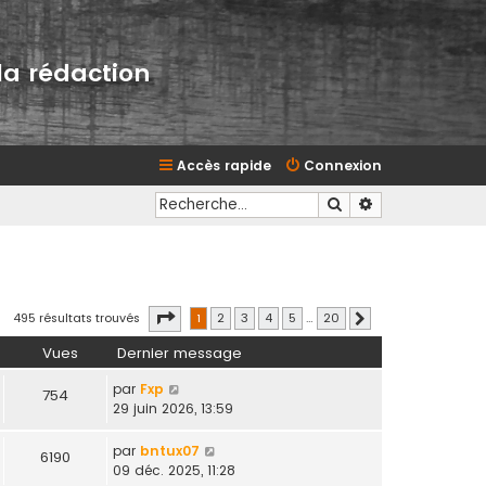
la rédaction
Accès rapide
Connexion
Rechercher
Recherche avan
Page
1
sur
20
495 résultats trouvés
1
2
3
4
5
…
20
Suivante
Vues
Dernier message
par
Fxp
754
29 juin 2026, 13:59
par
bntux07
6190
09 déc. 2025, 11:28