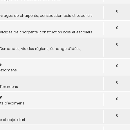
0
vrages de charpente, construction bois et escaliers
0
vrages de charpente, construction bois et escaliers
0
Demandes, vie des régions, échange d'idées,
e
0
d'examens
0
 d'examens
?
0
ets d'examens
0
 et objet d'art