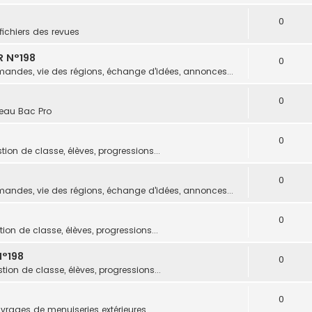
0
fichiers des revues
R N°198
0
andes, vie des régions, échange d'idées, annonces...
0
eau Bac Pro
0
tion de classe, élèves, progressions...
0
andes, vie des régions, échange d'idées, annonces...
0
ion de classe, élèves, progressions...
°198
0
tion de classe, élèves, progressions...
0
vrages de menuiseries extérieures