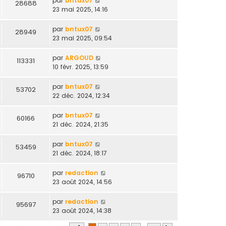
par
bntux07
28688
23 mai 2025, 14:16
par
bntux07
28949
23 mai 2025, 09:54
par
ARGOUD
113331
10 févr. 2025, 13:59
par
bntux07
53702
22 déc. 2024, 12:34
par
bntux07
60166
21 déc. 2024, 21:35
par
bntux07
53459
21 déc. 2024, 18:17
par
redaction
96710
23 août 2024, 14:56
par
redaction
95697
23 août 2024, 14:38