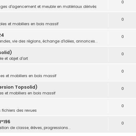
0
ges d'agencement et meuble en matériaux dérivés
0
les et mobiliers en bois massif
24
0
des, vie des régions, échange d'idées, annonces...
olid)
0
e et objet d'art
0
es et mobiliers en bois massif
ersion Topsolid)
0
s et mobiliers en bois massif
0
s fichiers des revues
N°196
0
tion de classe, élèves, progressions...