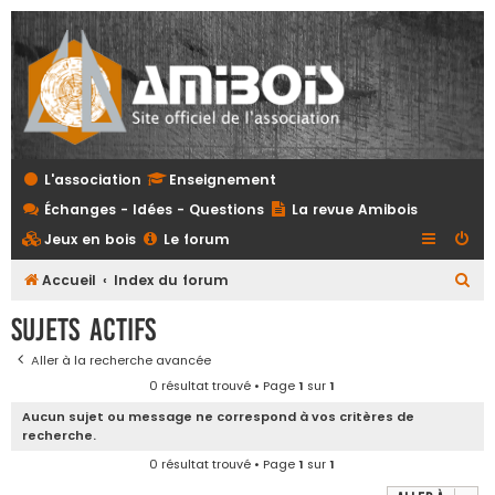
L'association
Enseignement
Échanges - Idées - Questions
La revue Amibois
Jeux en bois
Le forum
R
Accueil
Index du forum
e
Sujets actifs
c
Aller à la recherche avancée
h
0 résultat trouvé • Page
1
sur
1
e
Aucun sujet ou message ne correspond à vos critères de
r
recherche.
c
0 résultat trouvé • Page
1
sur
1
h