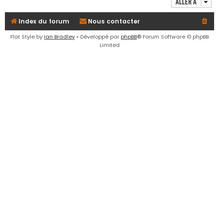
Aller à
e
r
Index du forum
Nous contacter
Flat Style by
Ian Bradley
• Développé par
phpBB
® Forum Software © phpBB
Limited