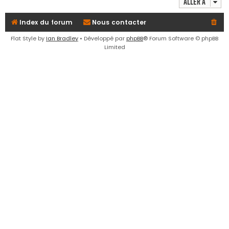
Aller à
e
r
Index du forum
Nous contacter
Flat Style by
Ian Bradley
• Développé par
phpBB
® Forum Software © phpBB
Limited