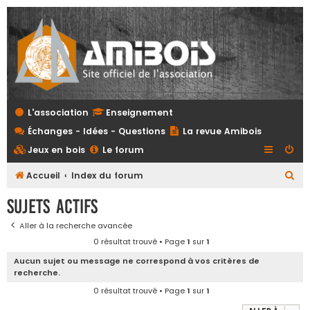
L'association
Enseignement
Échanges - Idées - Questions
La revue Amibois
Jeux en bois
Le forum
R
Accueil
Index du forum
e
Sujets actifs
c
Aller à la recherche avancée
h
0 résultat trouvé • Page
1
sur
1
e
Aucun sujet ou message ne correspond à vos critères de
r
recherche.
c
0 résultat trouvé • Page
1
sur
1
h