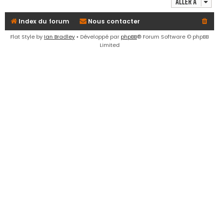
Aller à
e
r
Index du forum
Nous contacter
Flat Style by
Ian Bradley
• Développé par
phpBB
® Forum Software © phpBB
Limited