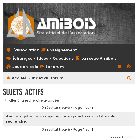
L'association
Enseignement
Échanges - Idées - Questions
La revue Amibois
Jeux en bois
Le forum
R
Accueil
Index du forum
e
Sujets actifs
c
Aller à la recherche avancée
h
0 résultat trouvé • Page
1
sur
1
e
Aucun sujet ou message ne correspond à vos critères de
r
recherche.
c
0 résultat trouvé • Page
1
sur
1
h