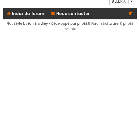
Aller à
e
r
Index du forum
Nous contacter
Flat Style by
Ian Bradley
• Développé par
phpBB
® Forum Software © phpBB
Limited