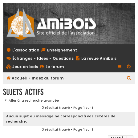
L'association
Enseignement
Échanges - Idées - Questions
La revue Amibois
Jeux en bois
Le forum
R
Accueil
Index du forum
e
Sujets actifs
c
Aller à la recherche avancée
h
0 résultat trouvé • Page
1
sur
1
e
Aucun sujet ou message ne correspond à vos critères de
r
recherche.
c
0 résultat trouvé • Page
1
sur
1
h