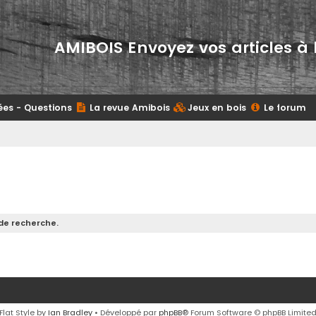
AMIBOIS Envoyez vos articles à 
ées - Questions
La revue Amibois
Jeux en bois
Le forum
de recherche.
Flat Style by
Ian Bradley
• Développé par
phpBB
® Forum Software © phpBB Limite