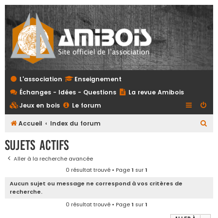
L'association
Enseignement
Échanges - Idées - Questions
La revue Amibois
Jeux en bois
Le forum
R
Accueil
Index du forum
e
Sujets actifs
c
Aller à la recherche avancée
h
0 résultat trouvé • Page
1
sur
1
e
Aucun sujet ou message ne correspond à vos critères de
r
recherche.
c
0 résultat trouvé • Page
1
sur
1
h