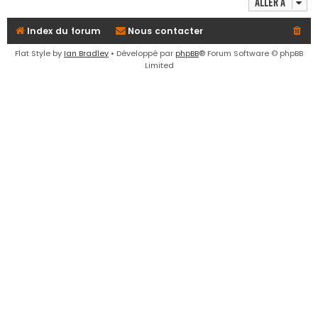
Aller à
e
r
Index du forum
Nous contacter
Flat Style by
Ian Bradley
• Développé par
phpBB
® Forum Software © phpBB
Limited