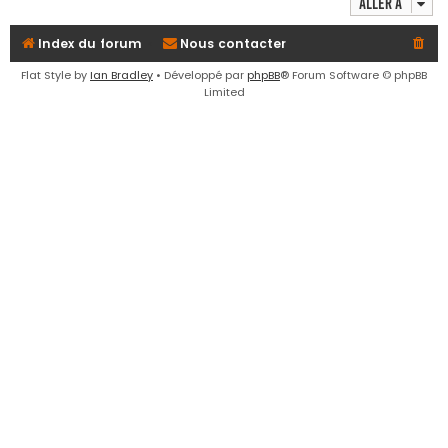
Aller à
e
r
Index du forum
Nous contacter
Flat Style by
Ian Bradley
• Développé par
phpBB
® Forum Software © phpBB
Limited