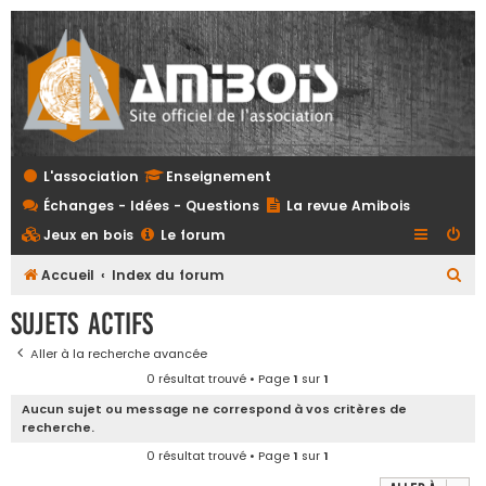
L'association
Enseignement
Échanges - Idées - Questions
La revue Amibois
Jeux en bois
Le forum
R
Accueil
Index du forum
e
Sujets actifs
c
Aller à la recherche avancée
h
0 résultat trouvé • Page
1
sur
1
e
Aucun sujet ou message ne correspond à vos critères de
r
recherche.
c
0 résultat trouvé • Page
1
sur
1
h