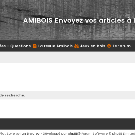
AMIBOIS Envoyez vos articles à 
ées - Questions
La revue Amibois
Jeux en bois
Le forum
de recherche.
Flat Style by
Ian Bradley
• Développé par
phpBB
® Forum Software © phpBB Limite