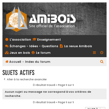
L'association
Enseignement
Échanges - Idées - Questions
La revue Amibois
Jeux en bois
Le forum
R
Accueil
Index du forum
e
Sujets actifs
c
Aller à la recherche avancée
h
0 résultat trouvé • Page
1
sur
1
e
Aucun sujet ou message ne correspond à vos critères de
r
recherche.
c
0 résultat trouvé • Page
1
sur
1
h