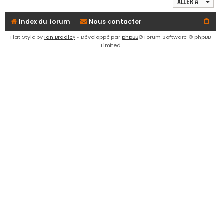
Aller à
e
r
Index du forum
Nous contacter
Flat Style by
Ian Bradley
• Développé par
phpBB
® Forum Software © phpBB
Limited